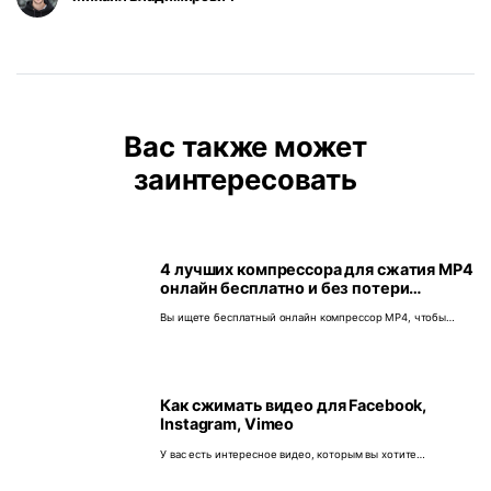
Вас также может
заинтересовать
4 лучших компрессора для сжатия MP4
онлайн бесплатно и без потери
качества
Вы ищете бесплатный онлайн компрессор MP4, чтобы
уменьшить размер файла MP4 онлайн бесплатно?
Прочитайте эту статью, чтобы получить лучшее решение
для сжатия MP4 видео онлайн бесплатно легко и быстро.
Как сжимать видео для Facebook,
Instagram, Vimeo
У вас есть интересное видео, которым вы хотите
поделиться в социальной сети, но оно слишком много
весит? Здесь мы научим вас, как сжимать видео для