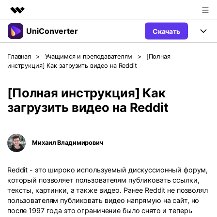
UniConverter
Скачать
Рекомендуемые продукты
Цифровая креативность AIGC
Продукты
Бизнес
Главная
>
Учащимся и преподавателям
>
[Полная
Управление данными
инструкция] Как загрузить видео на Reddit
Обзор
Windows
Функции
О нас
Решения
[Полная инструкция] Как
UniConverter для Windows
Видео/Аудио
Руководство
Новости
загрузить видео на Reddit
Mac
AI функции
Блог
Покупка
Михаил Владимирович
UniConverter для Mac
Больше инструментов
Пользователи DVD
Поддержка
Поддержка
Reddit - это широко используемый дискуссионный форум,
Пользователи Социальных Сетей
Посмотрите видеоурок и узнайте, как использовать
Видеоуроки
который позволяет пользователям публиковать ссылки,
UniConverter.
Sign In
КУПИТЬ
тексты, картинки, а также видео. Ранее Reddit не позволял
Креативный Дизайн
пользователям публиковать видео напрямую на сайт, но
Контактная
Вся информация, необходимая для
Поддержка
Фотография
после 1997 года это ограничение было снято и теперь
использования UniConverter.