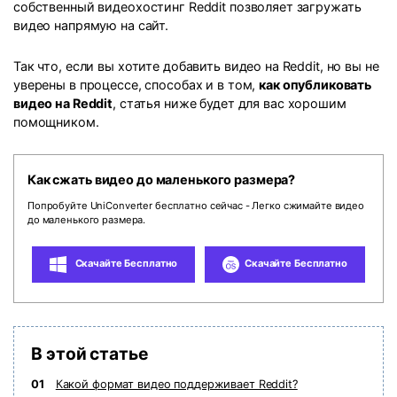
собственный видеохостинг Reddit позволяет загружать
search
Пользователи Фильмов
видео напрямую на сайт.
Технические
Полный список поддерживаемых форматов,
Характеристики
устройств и графических процессоров.
Так что, если вы хотите добавить видео на Reddit, но вы не
НАЙДИТЕ БОЛЬШЕ РЕШЕНИЙ
Что Нового
Последние новости и обновления UniConverter.
уверены в процессе, способах и в том,
как опубликовать
видео на Reddit
, статья ниже будет для вас хорошим
помощником.
Как сжать видео до маленького размера?
Попробуйте UniConverter бесплатно сейчас - Легко сжимайте видео
до маленького размера.
Скачайте Бесплатно
Скачайте Бесплатно
В этой статье
01
Какой формат видео поддерживает Reddit?