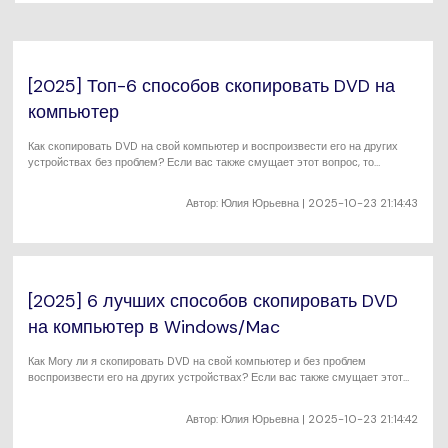
search
Пользователи Фильмов
Технические
Полный список поддерживаемых форматов,
Характеристики
устройств и графических процессоров.
НАЙДИТЕ БОЛЬШЕ РЕШЕНИЙ
[2025] Топ-6 способов скопировать DVD на
Что Нового
Последние новости и обновления UniConverter.
компьютер
Как скопировать DVD на свой компьютер и воспроизвести его на других
устройствах без проблем? Если вас также смущает этот вопрос, то
прочтите эту статью, чтобы узнать о 3 лучших способах бесплатного
копирования DVD на компьютер.
Автор:
Юлия Юрьевна
| 2025-10-23 21:14:43
[2025] 6 лучших способов скопировать DVD
на компьютер в Windows/Mac
Как Могу ли я скопировать DVD на свой компьютер и без проблем
воспроизвести его на других устройствах? Если вас также смущает этот
вопрос, то прочтите эту статью, чтобы узнать о 3 лучших способах
бесплатного копирования DVD на компьютер.
Автор:
Юлия Юрьевна
| 2025-10-23 21:14:42