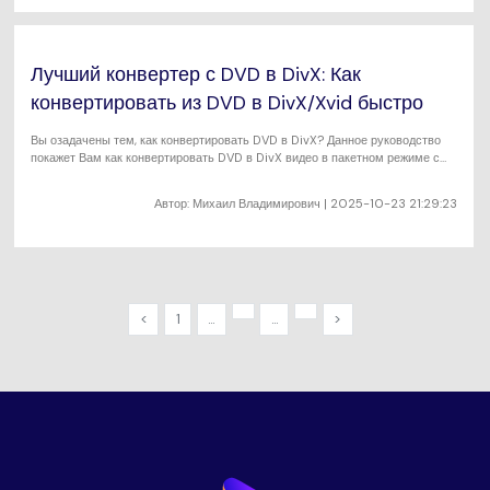
Лучший конвертер с DVD в DivX: Как
конвертировать из DVD в DivX/Xvid быстро
Вы озадачены тем, как конвертировать DVD в DivX? Данное руководство
покажет Вам как конвертировать DVD в DivX видео в пакетном режиме с
помощью бесплатных и лучших конвертеров из DVD в DivX.
Автор:
Михаил Владимирович
| 2025-10-23 21:29:23
<
1
...
...
>