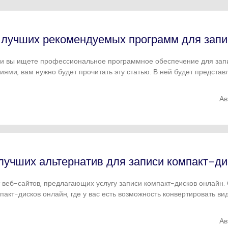
Трансфер
НАЙДИТЕ БОЛЬШЕ РЕШЕНИЙ
ведение
Редактор субтитров
ио
 лучших рекомендуемых программ для запи
и вы ищете профессиональное программное обеспечение для зап
иями, вам нужно будет прочитать эту статью. В ней будет предст
иси компакт-дисков для Mac и поможет вам записать компакт-диск
Ав
лучших альтернатив для записи компакт-ди
 веб-сайтов, предлагающих услугу записи компакт-дисков онлайн.
пакт-дисков онлайн, где у вас есть возможность конвертировать ви
матов.
Ав