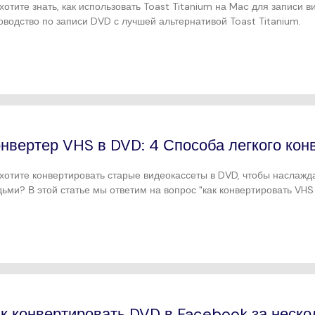
хотите знать, как использовать Toast Titanium на Mac для записи 
оводство по записи DVD с лучшей альтернативой Toast Titanium.
нвертер VHS в DVD: 4 Способа легкого ко
хотите конвертировать старые видеокассеты в DVD, чтобы наслаж
ьми? В этой статье мы ответим на вопрос "как конвертировать VH
".
к конвертировать DVD в Facebook за неско