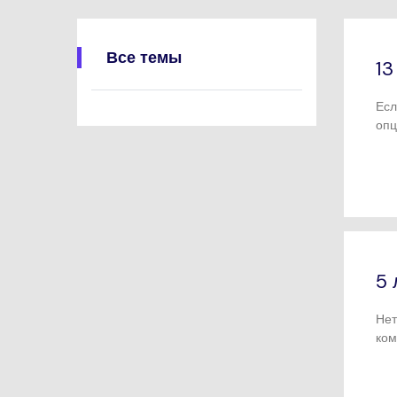
Воспроиз
видео/ауд
Все темы
13
Есл
опц
зап
5 
Нет
ком
фор