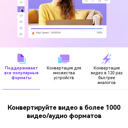
search
Пользователи Фильмов
Технические
Полный список поддерживаемых форматов,
Характеристики
устройств и графических процессоров.
НАЙДИТЕ БОЛЬШЕ РЕШЕНИЙ
Что Нового
Последние новости и обновления UniConverter.
Поддерживает
Конвертация для
Конвертация
все популярные
множества
видео в 120 раз
форматы
устройств
быстрее
аналогов
Конвертируйте видео в более 1000
видео/аудио форматов