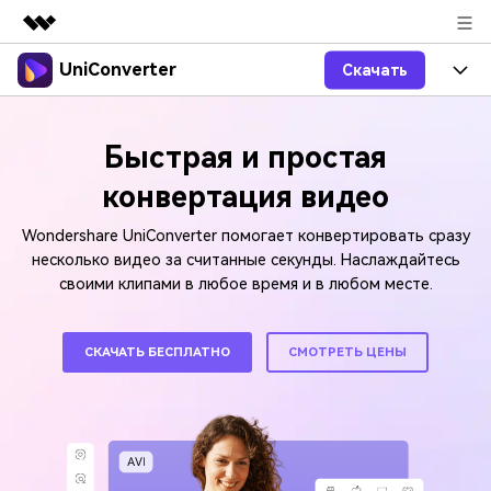
UniConverter
Скачать
Рекомендуемые продукты
Цифровая креативность AIGC
Продукты
Бизнес
Управление данными
Быстрая и простая
Обзор
Windows
Функции
О нас
конвертация видео
Решения
UniConverter для Windows
Видео/Аудио
Руководство
Wondershare UniConverter помогает конвертировать сразу
Новости
несколько видео за считанные секунды. Наслаждайтесь
Mac
AI функции
своими клипами в любое время и в любом месте.
Блог
Покупка
UniConverter для Mac
Больше инструментов
Пользователи DVD
Поддержка
Поддержка
СКАЧАТЬ БЕСПЛАТНО
СМОТРЕТЬ ЦЕНЫ
Пользователи Социальных Сетей
Посмотрите видеоурок и узнайте, как использовать
Видеоуроки
UniConverter.
Sign In
КУПИТЬ
Креативный Дизайн
Контактная
Вся информация, необходимая для
Поддержка
Фотография
использования UniConverter.