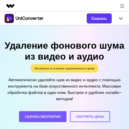
UniConverter
Скачать
Рекомендуемые продукты
Цифровая креативность AIGC
Продукты
Бизнес
Управление данными
Удаление фонового шума
Обзор
Windows
Функции
О нас
Решения
из видео и аудио
UniConverter для Windows
Видео/Аудио
Руководство
Новости
бесплатно в течение ограниченного срока
Mac
AI функции
Блог
Покупка
Автоматически удаляйте шум из видео и аудио с помощью
UniConverter для Mac
инструмента на базе искусственного интеллекта. Массовая
Больше инструментов
Пользователи DVD
Поддержка
Поддержка
обработка файлов в один клик. Быстрее и удобнее онлайн-
методов!
Пользователи Социальных Сетей
Посмотрите видеоурок и узнайте, как использовать
Видеоуроки
UniConverter.
Sign In
КУПИТЬ
Креативный Дизайн
СКАЧАТЬ БЕСПЛАТНО
СМОТРЕТЬ ЦЕНЫ
Контактная
Вся информация, необходимая для использования
Поддержка
Фотография
UniConverter.