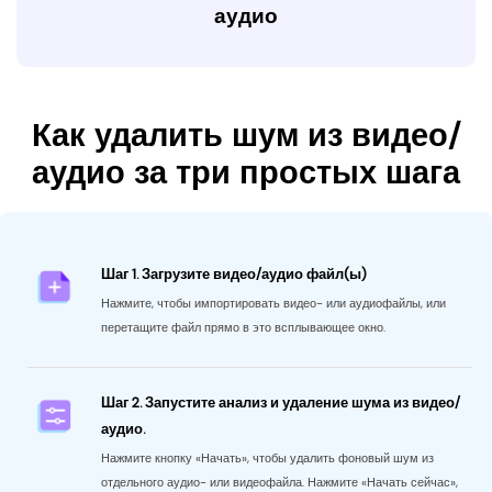
аудио
Повысьте качество своего видео и
Как удалить шум из видео/
аудио
аудио за три простых шага
Мощный набор инструментов, позволяющий конвертировать,
редактировать и сжимать видео. Еще никогда не было так
просто улучшить свой видеоблог для YouTube и других
ресурсов.
Шаг 1. Загрузите видео/аудио файл(ы)
СКАЧАТЬ БЕСПЛАТНО
Нажмите, чтобы импортировать видео- или аудиофайлы, или
перетащите файл прямо в это всплывающее окно.
Шаг 2. Запустите анализ и удаление шума из видео/
аудио.
Нажмите кнопку «Начать», чтобы удалить фоновый шум из
отдельного аудио- или видеофайла. Нажмите «Начать сейчас»,