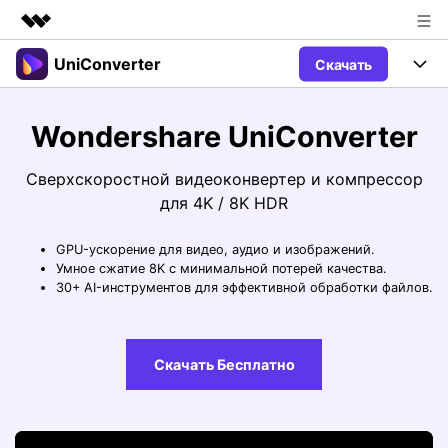
UniConverter
Скачать
Рекомендуемые продукты
Цифровая креативность AIGC
Продукты
Бизнес
Wondershare UniConverter
Управление данными
Обзор
Windows
Функции
О нас
Сверхскоростной видеоконвертер и компрессор
Решения
для 4K / 8K HDR
UniConverter для Windows
Видео/Аудио
Руководство
Новости
GPU-ускорение для видео, аудио и изображений.
Mac
AI функции
Блог
Покупка
Умное сжатие 8K с минимальной потерей качества.
30+ AI-инструментов для эффективной обработки файлов.
UniConverter для Mac
Больше инструментов
Пользователи DVD
Поддержка
Поддержка
Пользователи Социальных Сетей
Посмотрите видеоурок и узнайте, как использовать
Видеоуроки
Скачать Бесплатно
UniConverter.
Sign In
КУПИТЬ
Креативный Дизайн
Контактная
Вся информация, необходимая для
Поддержка
Фотография
использования UniConverter.