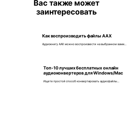
Вас также может
заинтересовать
Как воспроизводить файлы AAX
Аудиокнигу AAX можно воспроизвести на выбранном вами
устройстве, если у вас есть необходимые инструменты для
этого. Если вы не знаете, как это сделать, следуйте этому
руководству, чтобы узнать, как воспроизводить файлы AAX.
Топ-10 лучших бесплатных онлайн
аудиоконвертеров для Windows/Mac
Ищете простой способ конвертировать аудиофайлы
бесплатно онлайн? Прочитайте эту статью, чтобы узнать о
10 лучших бесплатных аудиоконвертерах, в число которых
входят и онлайн-аудиоконвертеры.