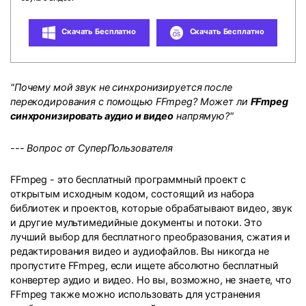
search
Пользователи Фильмов
Технические
Полный список поддерживаемых форматов,
Характеристики
Скачать Бесплатно
Скачать Бесплатно
устройств и графических процессоров.
НАЙДИТЕ БОЛЬШЕ РЕШЕНИЙ
Что Нового
Последние новости и обновления UniConverter.
"Почему мой звук не синхронизируется после
перекодирования с помощью FFmpeg? Может ли
FFmpeg
синхронизировать аудио и видео
напрямую?"
--- Вопрос от СуперПользователя
FFmpeg - это бесплатный программный проект с
открытым исходным кодом, состоящий из набора
библиотек и проектов, которые обрабатывают видео, звук
и другие мультимедийные документы и потоки. Это
лучший выбор для бесплатного преобразования, сжатия и
редактирования видео и аудиофайлов. Вы никогда не
пропустите FFmpeg, если ищете абсолютно бесплатный
конвертер аудио и видео. Но вы, возможно, не знаете, что
FFmpeg также можно использовать для устранения