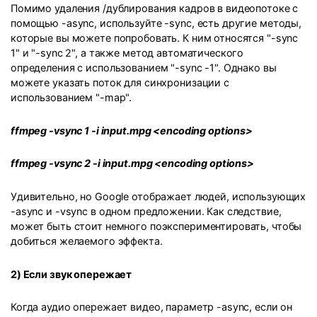
Помимо удаления /дублирования кадров в видеопотоке с
помощью -async, используйте -sync, есть другие методы,
которые вы можете попробовать. К ним относятся "-sync
1" и "-sync 2", а также метод автоматического
определения с использованием "-sync -1". Однако вы
можете указать поток для синхронизации с
использованием "-map".
ffmpeg -vsync 1 -i input.mpg <encoding options>
ffmpeg -vsync 2 -i input.mpg <encoding options>
Удивительно, но Google отображает людей, использующих
-async и -vsync в одном предложении. Как следствие,
может быть стоит немного поэкспериментировать, чтобы
добиться желаемого эффекта.
2) Если звук опережает
Когда аудио опережает видео, параметр -async, если он