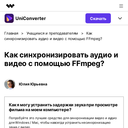
UniConverter
Скачать
Рекомендуемые продукты
Цифровая креативность AIGC
Продукты
Бизнес
Главная
>
Учащимся и преподавателям
>
Как
Управление данными
синхронизировать аудио и видео с помощью FFmpeg?
Обзор
Windows
Функции
О нас
Решения
Как синхронизировать аудио и
UniConverter для Windows
Видео/Аудио
Руководство
Новости
видео с помощью FFmpeg?
Mac
AI функции
Блог
Покупка
Юлия Юрьевна
UniConverter для Mac
Больше инструментов
Пользователи DVD
Поддержка
Поддержка
Пользователи Социальных Сетей
Посмотрите видеоурок и узнайте, как использовать
Видеоуроки
Как я могу устранить задержки звука при просмотре
UniConverter.
Sign In
КУПИТЬ
фильма на моем компьютере?
Креативный Дизайн
Попробуйте это лучшее средство для синхронизации видео и аудио
Контактная
Вся информация, необходимая для
Поддержка
для Windows / Mac, чтобы навсегда устранить несинхронизацию
Фотография
использования UniConverter.
звука с видео.