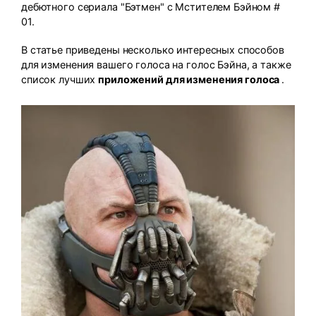
search
дебютного сериала "Бэтмен" с Мстителем Бэйном #
Пользователи Фильмов
Технические
01.
Полный список поддерживаемых форматов,
Характеристики
устройств и графических процессоров.
В статье приведены несколько интересных способов
НАЙДИТЕ БОЛЬШЕ РЕШЕНИЙ
Что Нового
для изменения вашего голоса на голос Бэйна, а также
Последние новости и обновления UniConverter.
список лучших
приложений для изменения голоса
.