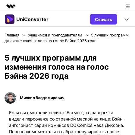
UniConverter
Скачать
Рекомендуемые продукты
Цифровая креативность AIGC
Продукты
Бизнес
Главная
>
Учащимся и преподавателям
>
5 лучших программ
Управление данными
для изменения голоса на голос Бэйна 2026 года
Обзор
Windows
Функции
О нас
Решения
5 лучших программ для
UniConverter для Windows
Видео/Аудио
Руководство
Новости
изменения голоса на голос
Бэйна 2026 года
Mac
AI функции
Блог
Покупка
UniConverter для Mac
Больше инструментов
Пользователи DVD
Поддержка
Поддержка
Михаил Владимирович
Пользователи Социальных Сетей
Посмотрите видеоурок и узнайте, как использовать
Видеоуроки
Если вы смотрели сериал "Бэтмен", то наверняка
UniConverter.
Sign In
КУПИТЬ
Креативный Дизайн
видели персонажа со странной маской на лице. Бэйн -
Контактная
антогонист серии комиксов DC Comics Чака Диксона.
Вся информация, необходимая для
Поддержка
Фотография
использования UniConverter.
Персонаж моментально набрал популярность после