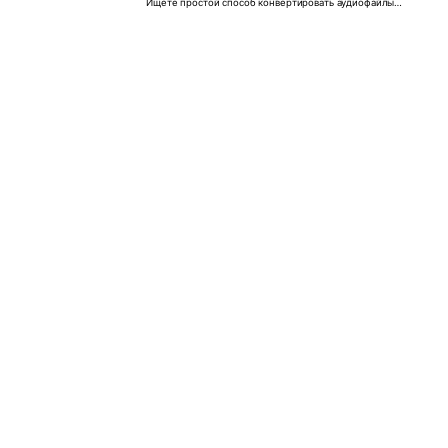
Ищете простой способ конвертировать аудиофайлы
бесплатно онлайн? Прочитайте эту статью, чтобы узнать о
10 лучших бесплатных аудиоконвертерах, в число которых
входят и онлайн-аудиоконвертеры.