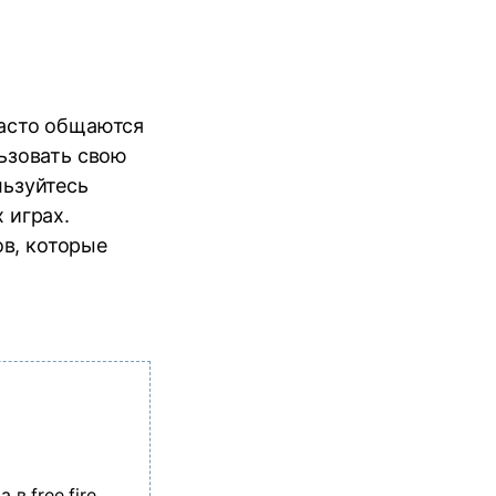
часто общаются
льзовать свою
льзуйтесь
 играх.
в, которые
в free fire