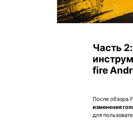
Часть 2
инструм
fire And
После обзора F
изменения голо
для пользовате