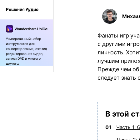
Воспроиз
видео/ау
Решения Аудио
Михаи
Фанаты игр уча
Универсальный набор
с другими игро
инструментов для
конвертирования, сжатия,
личность. Хоти
редактирования видео,
записи DVD и многого
лучшим приложе
другого.
Прежде чем об
следует знать о
В этой с
01
Часть 1: 
Часть 2: 