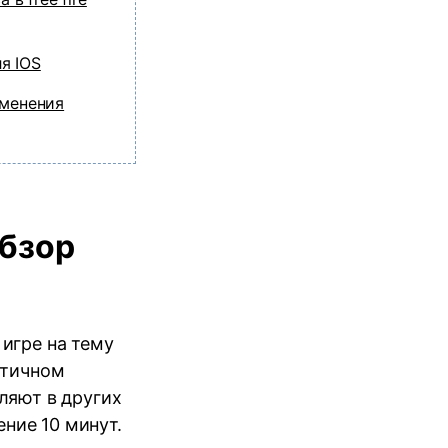
я IOS
зменения
обзор
 игре на тему
стичном
ляют в других
ение 10 минут.