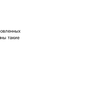
новленных
пны такие