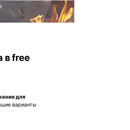
в free
жение для
учшие варианты