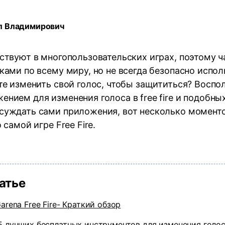
Трансфер
ведение
Умный обрезчик
НАЙДИТЕ БОЛЬШЕ РЕШЕНИЙ
дио
Редактор субтитров
л Владимирович
ствуют в многопользовательских играх, поэтому 
ками по всему миру, но не всегда безопасно испо
те изменить свой голос, чтобы защититься? Воспо
нием для изменения голоса в free fire и подобных
суждать сами приложения, вот несколько моменто
 самой игре Free Fire.
татье
Garena Free Fire- Краткий обзор
5 лучших бесплатных инструментов для изменения голоса 