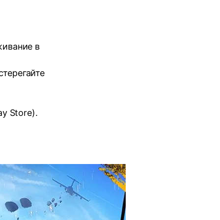
живание в
стерегайте
y Store).