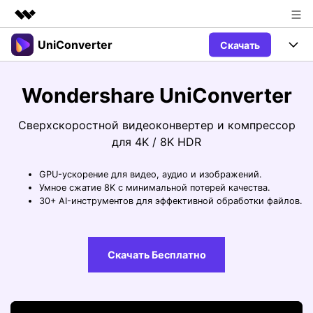
UniConverter
Скачать
Рекомендуемые продукты
Цифровая креативность AIGC
Продукты
Бизнес
Wondershare UniConverter
Управление данными
Обзор
Windows
Функции
О нас
Сверхскоростной видеоконвертер и компрессор
Решения
для 4K / 8K HDR
UniConverter для Windows
Видео/Аудио
Руководство
Новости
GPU-ускорение для видео, аудио и изображений.
Mac
AI функции
Блог
Покупка
Умное сжатие 8K с минимальной потерей качества.
30+ AI-инструментов для эффективной обработки файлов.
UniConverter для Mac
Больше инструментов
Пользователи DVD
Поддержка
Поддержка
Пользователи Социальных Сетей
Посмотрите видеоурок и узнайте, как использовать
Видеоуроки
Скачать Бесплатно
UniConverter.
Sign In
КУПИТЬ
Креативный Дизайн
Контактная
Вся информация, необходимая для
Поддержка
Фотография
использования UniConverter.