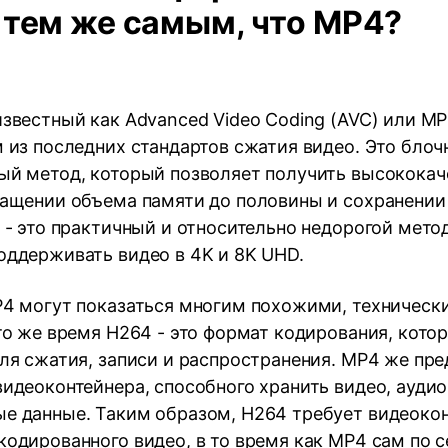
 тем же самым, что MP4?
звестный как Advanced Video Coding (AVC) или MPE
 из последних стандартов сжатия видео. Это блоч
ый метод, который позволяет получить высококач
ращении объема памяти до половины и сохранении
 - это практичный и относительно недорогой мето
оддерживать видео в 4K и 8K UHD.
P4 могут показаться многим похожими, техническ
то же время H264 - это формат кодирования, кото
ля сжатия, записи и распространения. MP4 же пре
идеоконтейнера, способного хранить видео, аудио
е данные. Таким образом, H264 требует видеокон
одированного видео, в то время как MP4 сам по с