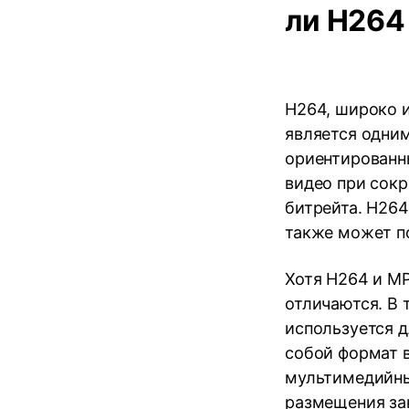
ли H264
H264, широко и
является одним
ориентированн
видео при сок
битрейта. H264
также может п
Хотя H264 и M
отличаются. В 
используется д
собой формат в
мультимедийны
размещения зак