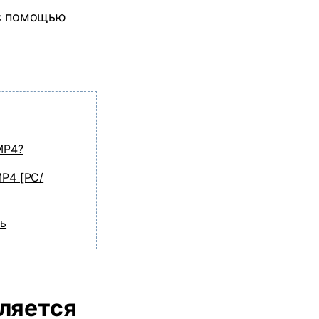
 с помощью
MP4?
P4 [PC/
ть
вляется