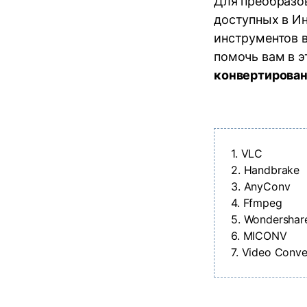
Для преобразо
доступных в Ин
инструментов в
помочь вам в э
конвертирован
1.
VLC
2.
Handbrake
3.
AnyConv
4.
Ffmpeg
5.
Wondershare
6.
MICONV
7.
Video Conve