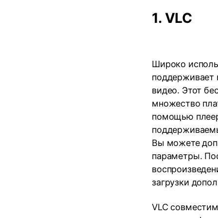
1.
VLC
Широко исполь
поддерживает 
видео. Этот б
множество плат
помощью плеер
поддерживаемы
Вы можете доп
параметры. По
воспроизведени
загрузки допо
VLC совместим