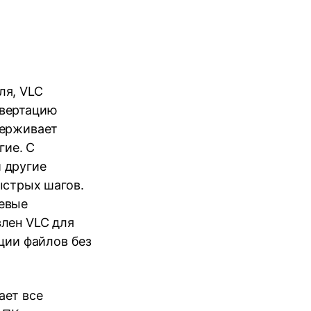
ля, VLC
нвертацию
держивает
гие. С
 другие
ыстрых шагов.
евые
лен VLC для
ции файлов без
ает все