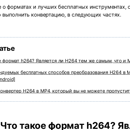
е о форматах и лучших бесплатных инструментах,
 выполнить конвертацию, в следующих частях.
татье
е формат h264? Является ли H264 тем же самым, что и 
ндуемых бесплатных способов преобразования H264 в M
ndroid]
онвертер H264 в MP4, который вы не можете пропусти
. Что такое формат h264? Я