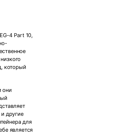
G-4 Part 10,
но-
ественное
 низкого
д, который
и они
рый
дставляет
 и другие
тейнера для
ебе является