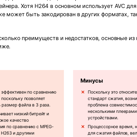
ейнера. Хотя H264 в основном использует AVC для
же может быть закодирован в других форматах, так
сколько преимуществ и недостатков, основные из
иже.
Минусы
к эффективен по сравнению
Поскольку это относит
, поскольку позволяет
стандарт сжатия, возн
 размер файла в 3 раза.
проблема совместимос
несколькими плеерами
ивает низкий битрейт и
устройствами.
окое качество
ия по сравнению с MPEG-
Процессорное время, 
, H263 и другими
для сжатия файлов, вел