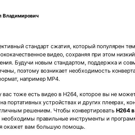
Трансфер
ведение
Умный обрезчик
НАЙДИТЕ БОЛЬШЕ РЕШЕНИЙ
дио
Редактор субтитров
л Владимирович
ективный стандарт сжатия, который популярен тем
ококачественное видео, сохраняя при этом низкий
нения. Будучи новым стандартом, поддержка и со
ичены, поэтому возникает необходимость конверта
ормат, например MP4.
у вас тоже есть видео в H264, которое вы не може
на портативных устройствах и других плеерах, ко
отличным решением. Чтобы конвертировать
H264 в
, необходимы правильные инструменты и програм
тья окажет вам большую помощь.