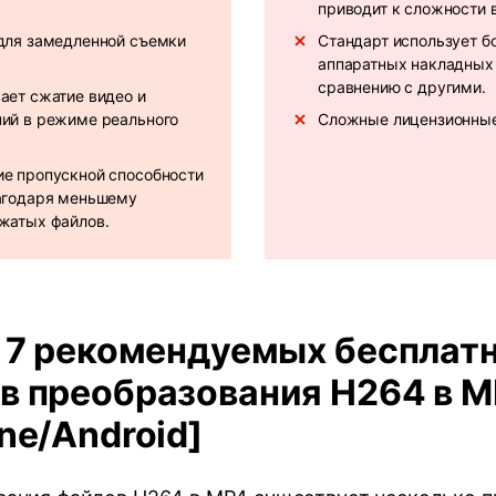
приводит к сложности 
для замедленной съемки
Стандарт использует б
аппаратных накладных
сравнению с другими.
ает сжатие видео и
ий в режиме реального
Сложные лицензионные
е пропускной способности
агодаря меньшему
жатых файлов.
. 7 рекомендуемых бесплат
в преобразования H264 в 
ne/Android]