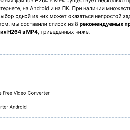
вания файлов H264 в MP4 существует несколько 
тернете, на Android и на ПК. При наличии множест
ыбор одной из них может оказаться непростой зад
том, мы составили список из 8
рекомендуемых п
ия H264 в MP4
, приведенных ниже.
 Free Video Converter
rter Android