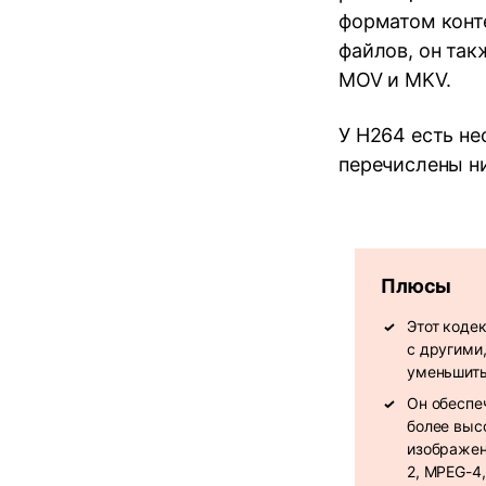
форматом конт
файлов, он так
MOV и MKV.
У H264 есть не
перечислены н
Плюсы
Этот коде
с другими
уменьшить
Он обеспеч
более выс
изображен
2, MPEG-4