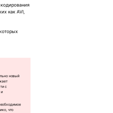
 кодирования
их как AVI,
 которых
ельно новый
икает
ти с
 и
необходимое
ико, что