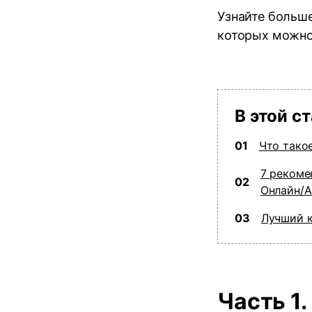
Узнайте больш
которых можно
В этой с
01
Что тако
7 рекоме
02
Онлайн/A
03
Лучший к
Часть 1