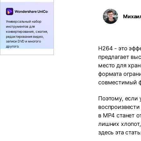
Воспроиз
видео/ау
Михаи
Универсальный набор
инструментов для
конвертирования, сжатия,
редактирования видео,
записи DVD и многого
другого.
H264 - это эфф
предлагает выс
место для хра
формата огран
совместимый ф
Поэтому, если 
воспроизвести 
в MP4 станет 
лишних хлопот
здесь эта ста