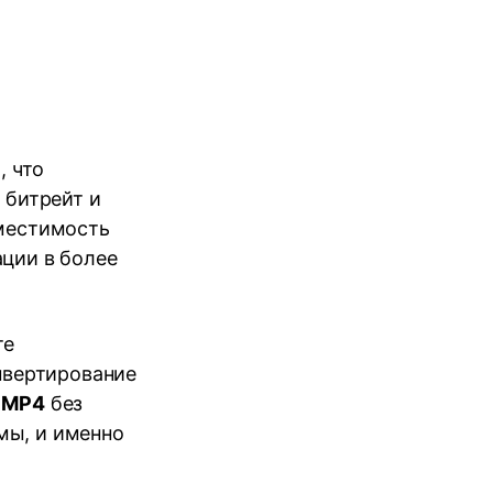
, что
 битрейт и
вместимость
ции в более
те
нвертирование
 MP4
без
мы, и именно