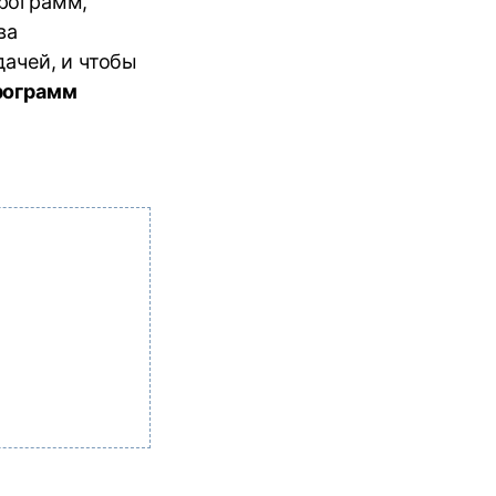
программ,
ва
ачей, и чтобы
рограмм