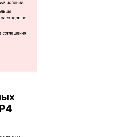
вычислений.
ольше
 расходов по
 соглашения.
ных
MP4