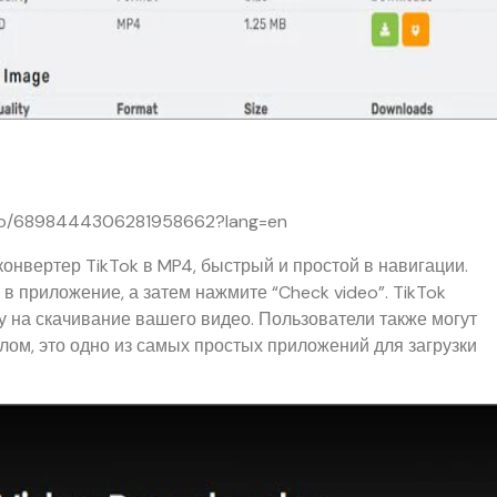
video/6898444306281958662?lang=en
конвертер TikTok в MP4, быстрый и простой в навигации.
в приложение, а затем нажмите “Check video”. TikTok
 на скачивание вашего видео. Пользователи также могут
елом, это одно из самых простых приложений для загрузки