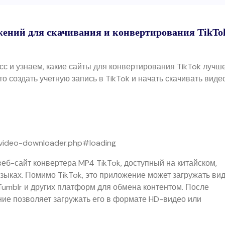
ений для скачивания и конвертирования TikTo
сс и узнаем, какие сайты для конвертирования TikTok лучш
это создать учетную запись в TikTok и начать скачивать виде
k-video-downloader.php#loading
веб-сайт конвертера MP4 TikTok, доступный на китайском,
языках. Помимо TikTok, это приложение может загружать ви
, Tumblr и других платформ для обмена контентом. После
ние позволяет загружать его в формате HD-видео или