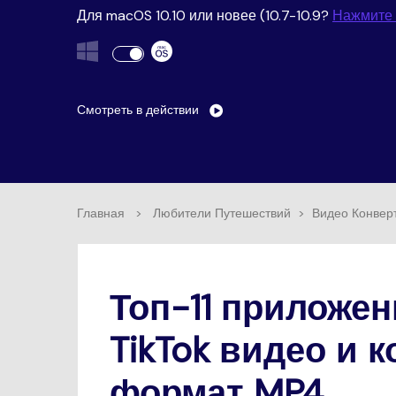
Воспроиз
Для macOS 10.10 или новее (10.7-10.9?
Нажмите 
видео/ауд
Смотреть в действии
Главная
>
Любители Путешествий
>
Видео Конвер
Топ-11 приложе
TikTok видео и 
формат MP4