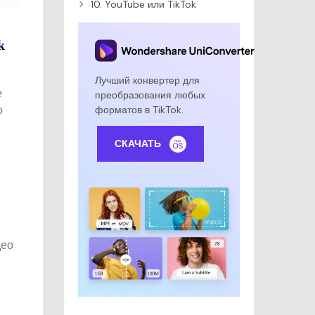
10. YouTube или TikTok
k
Лучший конвертер для
е
преобразования любых
о
форматов в TikTok.
СКАЧАТЬ
део