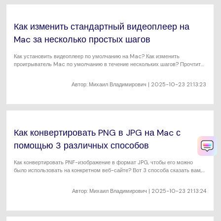
Как изменить стандартный видеоплеер на
Mac за несколько простых шагов
Как установить видеоплеер по умолчанию на Mac? Как изменить
проигрыватель Mac по умолчанию в течение нескольких шагов? Прочтите
пошаговое руководство и узнайте, как наш рекомендуемый видеоплеер
воспроизводит или конвертирует видео в любом формате.
Автор:
Михаил Владимирович
| 2025-10-23 21:13:23
Как конвертировать PNG в JPG на Mac с
помощью 3 различных способов
Как конвертировать PNF-изображение в формат JPG, чтобы его можно
было использовать на конкретном веб-сайте? Вот 3 способа сказать вам,
что вы конвертируете PNG в JPG на Mac, онлайн и пакетном
преобразовании, а также небольшой совет, чтобы сделать GIF с
Автор:
Михаил Владимирович
| 2025-10-23 21:13:24
изображениями PNG и JPG. Надеюсь, это поможет вам.