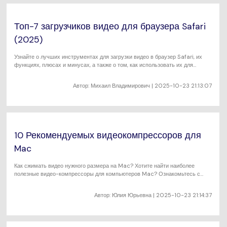
search
Пользователи Фильмов
Технические
Полный список поддерживаемых форматов,
Характеристики
устройств и графических процессоров.
Топ-7 загрузчиков видео для браузера Safari
НАЙДИТЕ БОЛЬШЕ РЕШЕНИЙ
(2025)
Что Нового
Последние новости и обновления UniConverter.
Узнайте о лучших инструментах для загрузки видео в браузер Safari, их
функциях, плюсах и минусах, а также о том, как использовать их для
загрузки видео напрямую из Safari в 2025 году.
Автор:
Михаил Владимирович
| 2025-10-23 21:13:07
10 Рекомендуемых видеокомпрессоров для
Mac
Как сжимать видео нужного размера на Mac? Хотите найти наиболее
полезные видео-компрессоры для компьютеров Mac? Ознакомьтесь с
этими видео-компрессорами, чтобы уменьшить размер видео простыми
щелчками мыши.
Автор:
Юлия Юрьевна
| 2025-10-23 21:14:37