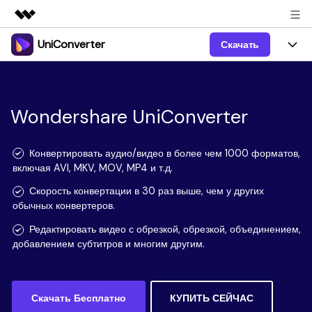
UniConverter
Скачать
Рекомендуемые продукты
Цифровая креативность AIGC
Продукты
Бизнес
Управление данными
Обзор
Windows
Wondershare UniConverter
Функции
О нас
Решения
UniConverter для Windows
Видео/Аудио
Руководство
Новости
Конвертировать аудио/видео в более чем 1000 форматов,
включая AVI, MKV, MOV, MP4 и т.д.
Mac
AI функции
Блог
Покупка
Скорость конвертации в 30 раз выше, чем у других
обычных конвертеров.
UniConverter для Mac
Больше инструментов
Пользователи DVD
Поддержка
Поддержка
Редактировать видео с обрезкой, обрезкой, объединением,
Пользователи Социальных Сетей
добавлением субтитров и многим другим.
Посмотрите видеоурок и узнайте, как использовать
Видеоуроки
UniConverter.
Sign In
КУПИТЬ
КУПИТЬ
Креативный Дизайн
Контактная
Вся информация, необходимая для использования
Поддержка
Скачать Бесплатно
КУПИТЬ СЕЙЧАС
Фотография
UniConverter.