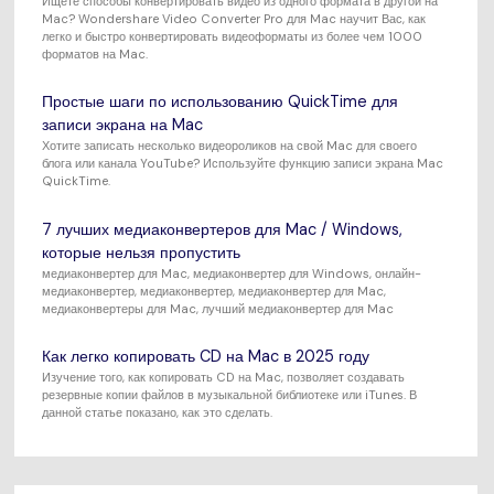
Ищете способы конвертировать видео из одного формата в другой на
Mac? Wondershare Video Converter Pro для Mac научит Вас, как
легко и быстро конвертировать видеоформаты из более чем 1000
форматов на Mac.
Простые шаги по использованию QuickTime для
записи экрана на Mac
Хотите записать несколько видеороликов на свой Mac для своего
блога или канала YouTube? Используйте функцию записи экрана Mac
QuickTime.
7 лучших медиаконвертеров для Mac / Windows,
которые нельзя пропустить
медиаконвертер для Mac, медиаконвертер для Windows, онлайн-
медиаконвертер, медиаконвертер, медиаконвертер для Mac,
медиаконвертеры для Mac, лучший медиаконвертер для Mac
Как легко копировать CD на Mac в 2025 году
Изучение того, как копировать CD на Mac, позволяет создавать
резервные копии файлов в музыкальной библиотеке или iTunes. В
данной статье показано, как это сделать.