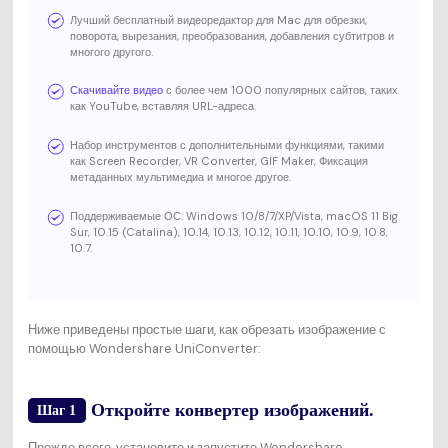
Лучший бесплатный видеоредактор для Mac для обрезки,
поворота, вырезания, преобразования, добавления субтитров и
многого другого.
Скачивайте видео
с более чем 1000 популярных сайтов, таких
как YouTube, вставляя URL-адреса.
Набор инструментов с дополнительными функциями, такими
как Screen Recorder, VR Converter, GIF Maker, Фиксация
метаданных мультимедиа и многое другое.
Поддерживаемые ОС: Windows 10/8/7/XP/Vista, macOS 11 Big
Sur, 10.15 (Catalina), 10.14, 10.13, 10.12, 10.11, 10.10, 10.9, 10.8,
10.7.
Ниже приведены простые шаги, как обрезать изображение с
помощью Wondershare UniConverter:
Откройте конвертер изображений.
Шаг 1
Прежде всего, установите и запустите Wondershare