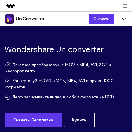
UniConverter
Скачать
Рекомендуемые продукты
Цифровая креативность AIGC
Продукты
Бизнес
Управление данными
Обзор
Windows
Wondershare Uniconverter
Функции
О нас
Решения
UniConverter для Windows
Видео/Аудио
Руководство
Новости
Пакетное преобразование MOV в MP4, AVI, 3GP и
наоборот легко.
Mac
AI функции
Блог
Покупка
Конвертируйте DVD в MOV, MP4, AVI и другие 1000
форматов.
UniConverter для Mac
Больше инструментов
Пользователи DVD
Поддержка
Поддержка
Легко записывайте видео в любом формате на DVD.
Пользователи Социальных Сетей
Посмотрите видеоурок и узнайте, как использовать
Видеоуроки
UniConverter.
Sign In
КУПИТЬ
КУПИТЬ
Креативный Дизайн
Скачать Бесплатно
Купить
Контактная
Вся информация, необходимая для использования
Поддержка
Фотография
UniConverter.