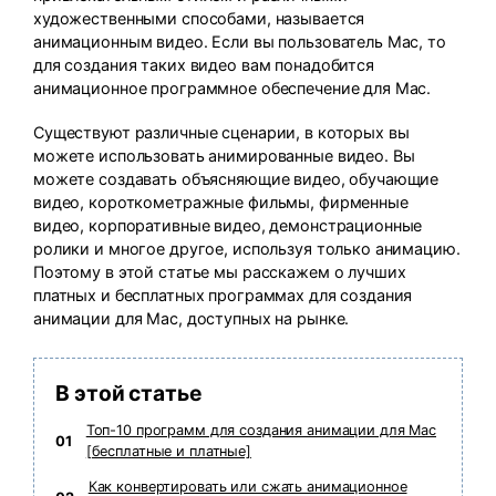
search
художественными способами, называется
Пользователи Фильмов
Технические
Полный список поддерживаемых форматов,
анимационным видео. Если вы пользователь Mac, то
Характеристики
устройств и графических процессоров.
для создания таких видео вам понадобится
НАЙДИТЕ БОЛЬШЕ РЕШЕНИЙ
анимационное программное обеспечение для Mac.
Что Нового
Последние новости и обновления UniConverter.
Существуют различные сценарии, в которых вы
можете использовать анимированные видео. Вы
можете создавать объясняющие видео, обучающие
видео, короткометражные фильмы, фирменные
видео, корпоративные видео, демонстрационные
ролики и многое другое, используя только анимацию.
Поэтому в этой статье мы расскажем о лучших
платных и бесплатных программах для создания
анимации для Mac, доступных на рынке.
В этой статье
Топ-10 программ для создания анимации для Mac
01
[бесплатные и платные]
Как конвертировать или сжать анимационное