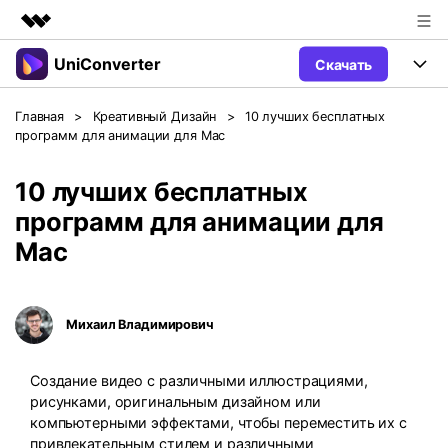
UniConverter
Скачать
Рекомендуемые продукты
Цифровая креативность AIGC
Продукты
Бизнес
Главная
>
Креативный Дизайн
>
10 лучших бесплатных
Управление данными
программ для анимации для Mac
Обзор
Windows
Функции
О нас
Решения
10 лучших бесплатных
UniConverter для Windows
Видео/Аудио
Руководство
Новости
программ для анимации для
Mac
Mac
AI функции
Блог
Покупка
UniConverter для Mac
Больше инструментов
Пользователи DVD
Поддержка
Поддержка
Михаил Владимирович
Пользователи Социальных Сетей
Посмотрите видеоурок и узнайте, как использовать
Видеоуроки
UniConverter.
Sign In
Создание видео с различными иллюстрациями,
КУПИТЬ
Креативный Дизайн
рисунками, оригинальным дизайном или
Контактная
Вся информация, необходимая для
компьютерными эффектами, чтобы переместить их с
Поддержка
Фотография
использования UniConverter.
привлекательным стилем и различными