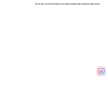
Если вы устали искать лучшее средство записи звонков
FaceTime или Skype для Mac, в этой статье есть несколько
отличных вариантов для вас.