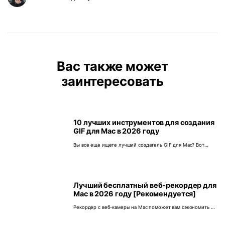
Вас также может
заинтересовать
10 лучших инструментов для создания
GIF для Mac в 2026 году
Вы все еще ищете лучший создатель GIF для Mac? Вот
список из десяти лучших программ для macOS, которые
решат все ваши потребности в создании GIF.
Лучший бесплатный веб-рекордер для
Mac в 2026 году [Рекомендуется]
Рекордер с веб-камеры на Mac поможет вам сэкономить на
дорогом оборудовании для записи видео. В этой статье
описано несколько вариантов.