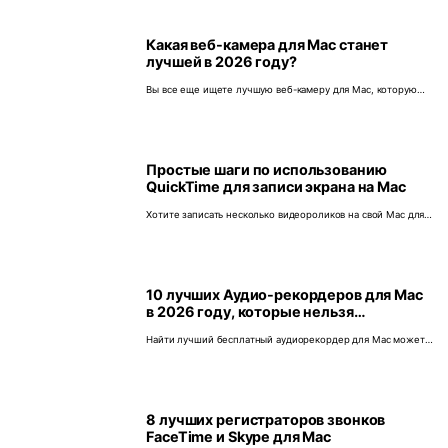
Какая веб-камера для Mac станет
лучшей в 2026 году?
Вы все еще ищете лучшую веб-камеру для Mac, которую
можно купить в 2026 году? Ознакомьтесь с десятью
отличными вариантами.
Простые шаги по использованию
QuickTime для записи экрана на Mac
Хотите записать несколько видеороликов на свой Mac для
своего блога или канала YouTube? Используйте функцию
записи экрана Mac QuickTime.
10 лучших Аудио-рекордеров для Mac
в 2026 году, которые нельзя
пропустить
Найти лучший бесплатный аудиорекордер для Mac может
оказаться неожиданной проблемой. Эта статья познакомит
вас с десятью полезными вариантами.
8 лучших регистраторов звонков
FaceTime и Skype для Mac