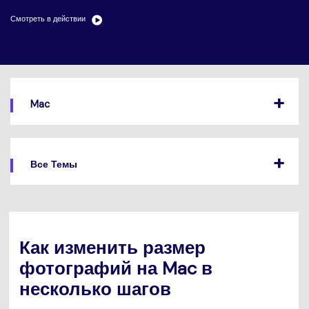
search
Пользователи Фильмов
Технические
Смотреть в действии
Полный список поддерживаемых форматов,
Характеристики
устройств и графических процессоров.
НАЙДИТЕ БОЛЬШЕ РЕШЕНИЙ
Что Нового
Последние новости и обновления UniConverter.
Mac
Все Темы
Как изменить размер
фотографий на Mac в
несколько шагов