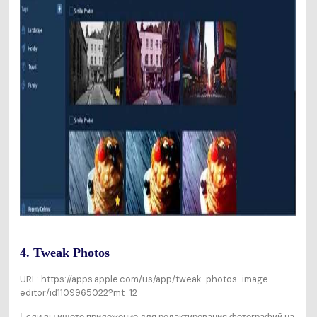
4. Tweak Photos
URL: https://apps.apple.com/us/app/tweak-photos-image-
editor/id1109965022?mt=12
Если вы ищете приложение для редактирования фотографий на