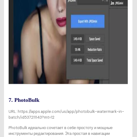
7. PhotoBulk
URL: https://apps.apple.com/us/app/photobulk-watermark-in-
batch/id537211143?mt=12
PhotoBulk идеально сочетает в себе простоту и мощные
инструменты редактирования. Эта простая в навигации