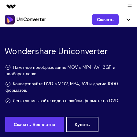
UniConverter
Скачать
Рекомендуемые продукты
Цифровая креативность AIGC
Продукты
Бизнес
Управление данными
Обзор
Windows
Wondershare Uniconverter
Функции
О нас
Решения
UniConverter для Windows
Видео/Аудио
Руководство
Новости
Пакетное преобразование MOV в MP4, AVI, 3GP и
наоборот легко.
Mac
AI функции
Блог
Покупка
Конвертируйте DVD в MOV, MP4, AVI и другие 1000
форматов.
UniConverter для Mac
Больше инструментов
Пользователи DVD
Поддержка
Поддержка
Легко записывайте видео в любом формате на DVD.
Пользователи Социальных Сетей
Посмотрите видеоурок и узнайте, как использовать
Видеоуроки
UniConverter.
Sign In
КУПИТЬ
КУПИТЬ
Креативный Дизайн
Скачать Бесплатно
Купить
Контактная
Вся информация, необходимая для использования
Поддержка
Фотография
UniConverter.