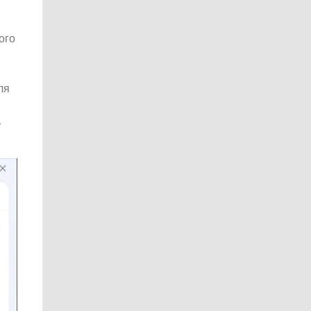
ого
ля
ь