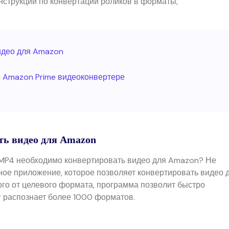
нструкции по конвертации роликов в форматы,
Трансфер
НАЙДИТЕ БОЛЬШЕ РЕШЕНИЙ
Скачать
ведение
Редактор субтитров
ио
видео для Amazon
о Amazon Prime видеоконвертере
ть видео для Amazon
 MP4 необходимо конвертировать видео для Amazon? Не
ьное приложение, которое позволяет конвертировать видео 
о от целевого формата, программа позволит быстро
r распознает более 1000 форматов.