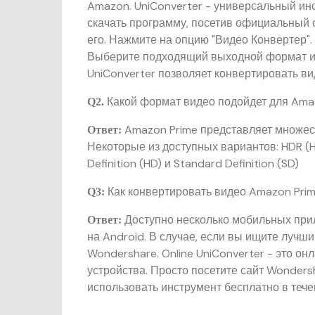
Amazon. UniConverter - универсальный и
скачать программу, посетив официальный с
его. Нажмите на опцию "Видео Конвертер".
Выберите подходящий выходной формат и 
UniConverter позволяет конвертировать в
Какой формат видео подойдет для Ama
Q2.
Amazon Prime представляет множест
Ответ:
Некоторые из доступных вариантов: HDR (Hig
Definition (HD) и Standard Definition (SD)
Как конвертировать видео Amazon Prim
Q3:
Доступно несколько мобильных при
Ответ:
на Android. В случае, если вы ищите лучш
Wondershare. Online UniConverter - это он
устройства. Просто посетите сайт Wondersh
использовать инструмент бесплатно в тече