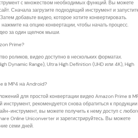
нструмент с множеством необходимых функций. Вы можете
айт. Сначала загрузите подходящий инструмент и запустит
 Затем добавьте видео, которое хотите конвертировать.
нажмите на опцию конвертации, чтобы начать процесс.
идео за один щелчок мыши.
zon Prime?
во роликов, видео доступно в нескольких форматах.
h Dynamic Range), Ultra High Definition (UHD или 4K), High
e в MP4 на Android?
ложений для простой конвертации видео Amazon Prime в M
ий инструмент, рекомендуется снова обратиться к продукции
лайн-инструмент, вы можете получить к нему доступ с любог
are Online Uniconverter и зарегистрируйтесь. Вы можете
ние семи дней.