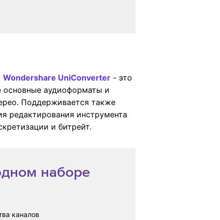
о
Wondershare UniConverter
- это
е основные аудиоформаты и
терео. Поддерживается также
ия редактирования инструмента
скретизации и битрейт.
 одном наборе
тва каналов