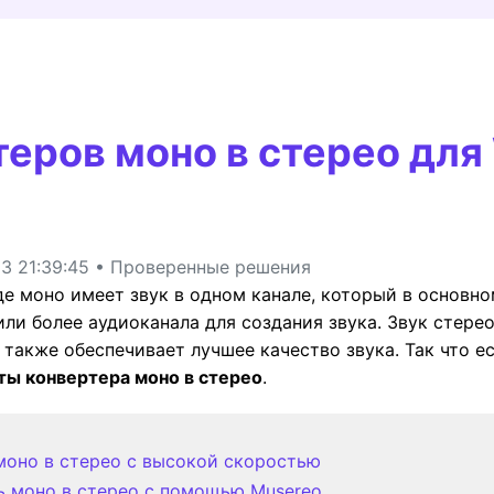
Трансфер
ведение
Умный обрезчик
НАЙДИТЕ БОЛЬШЕ РЕШЕНИЙ
дио
Редактор субтитров
теров моно в стерео дл
3 21:39:45 • Проверенные решения
где моно имеет звук в одном канале, который в основн
или более аудиоканала для создания звука. Звук стерео
 также обеспечивает лучшее качество звука. Так что е
ты конвертера моно в стерео
.
 моно в стерео с высокой скоростью
ть моно в стерео с помощью Musereo