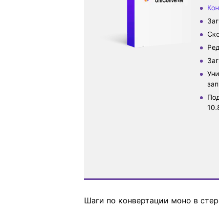
Кон
Заг
Ско
Ред
Заг
Уни
за
Под
10.
Шаги по конвертации моно в стер