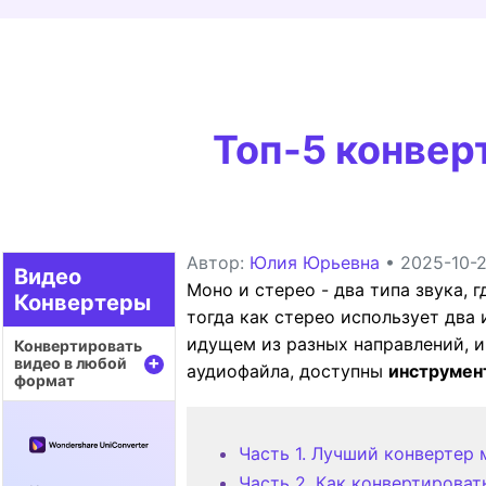
Воспроиз
видео/ау
Топ-5 конвер
Автор:
Юлия Юрьевна
• 2025-10-2
Видео
Моно и стерео - два типа звука, 
Конвертеры
тогда как стерео использует два 
идущем из разных направлений, и
Конвертировать
+
видео в любой
аудиофайла, доступны
инструмен
формат
Часть 1. Лучший конвертер
Часть 2. Как конвертирова