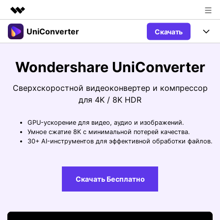
UniConverter
Скачать
Рекомендуемые продукты
Цифровая креативность AIGC
Продукты
Бизнес
Wondershare UniConverter
Управление данными
Обзор
Windows
Функции
О нас
Сверхскоростной видеоконвертер и компрессор
Решения
для 4K / 8K HDR
UniConverter для Windows
Видео/Аудио
Руководство
Новости
GPU-ускорение для видео, аудио и изображений.
Mac
AI функции
Блог
Покупка
Умное сжатие 8K с минимальной потерей качества.
30+ AI-инструментов для эффективной обработки файлов.
UniConverter для Mac
Больше инструментов
Пользователи DVD
Поддержка
Поддержка
Пользователи Социальных Сетей
Посмотрите видеоурок и узнайте, как использовать
Видеоуроки
Скачать Бесплатно
UniConverter.
Sign In
КУПИТЬ
Креативный Дизайн
Контактная
Вся информация, необходимая для
Поддержка
Фотография
использования UniConverter.