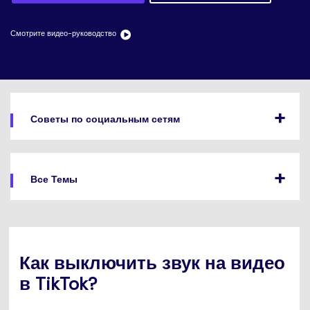
search
Пользователи Фильмов
Технические
Полный список поддерживаемых форматов,
Характеристики
устройств и графических процессоров.
Смотрите видео-руководство
НАЙДИТЕ БОЛЬШЕ РЕШЕНИЙ
Что Нового
Последние новости и обновления UniConverter.
Советы по социальным сетям
Все Темы
Как выключить звук на видео
в TikTok?