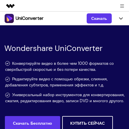
UniConverter
Скачать
Рекомендуемые продукты
Цифровая креативность AIGC
Продукты
Бизнес
Управление данными
Обзор
Windows
Wondershare UniConverter
Функции
О нас
Решения
UniConverter для Windows
Видео/Аудио
Руководство
Новости
Конвертируйте видео в более чем 1000 форматов со
сверхбыстрой скоростью и без потери качества.
Mac
AI функции
Блог
Покупка
Редактируйте видео с помощью обрезки, слияния,
добавления субтитров, применения эффектов и т.д.
UniConverter для Mac
Больше инструментов
Пользователи DVD
Поддержка
Поддержка
Универсальный набор инструментов для конвертирования,
Пользователи Социальных Сетей
сжатия, редактирования видео, записи DVD и многого другого.
Посмотрите видеоурок и узнайте, как использовать
Видеоуроки
UniConverter.
Sign In
КУПИТЬ
КУПИТЬ
Креативный Дизайн
Контактная
Вся информация, необходимая для использования
Поддержка
Скачать Бесплатно
КУПИТЬ СЕЙЧАС
Фотография
UniConverter.