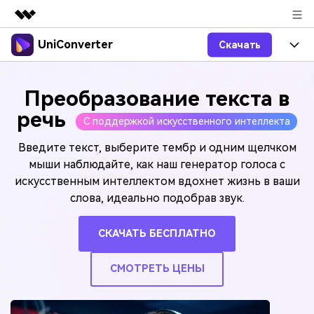
UniConverter
Скачать
Рекомендуемые продукты
Цифровая креативность AIGC
Продукты
Бизнес
Преобразование текста в
Управление данными
Обзор
Windows
речь
Функции
О нас
С поддержкой искусственного интеллекта
Решения
UniConverter для Windows
Видео/Аудио
Введите текст, выберите тембр и одним щелчком
Руководство
Новости
мыши наблюдайте, как наш генератор голоса с
Mac
AI функции
искусственным интеллектом вдохнет жизнь в ваши
Блог
Покупка
слова, идеально подобрав звук.
UniConverter для Mac
Больше инструментов
Пользователи DVD
Поддержка
Поддержка
СКАЧАТЬ БЕСПЛАТНО
Пользователи Социальных Сетей
Посмотрите видеоурок и узнайте, как использовать
Видеоуроки
UniConverter.
Sign In
КУПИТЬ
СМОТРЕТЬ ЦЕНЫ
Креативный Дизайн
Контактная
Вся информация, необходимая для
Поддержка
Фотография
использования UniConverter.