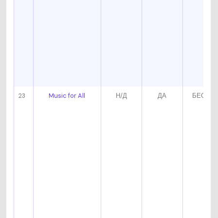
23
Music for All
Н/Д
ДА
БЕСПЛ