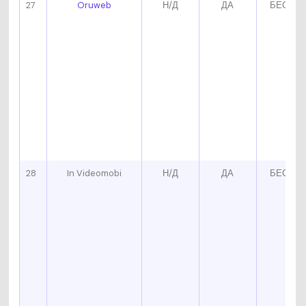
27
Oruweb
Н/Д
ДА
БЕСПЛ
28
In Videomobi
Н/Д
ДА
БЕСПЛ