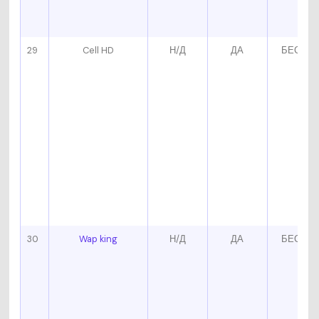
29
Cell HD
Н/Д
ДА
БЕСПЛ
30
Wap king
Н/Д
ДА
БЕСПЛ