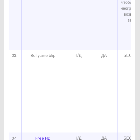
чтобы по
неограни
возможн
загруз
33.
Bollycine blip
Н/Д
ДА
БЕСПЛ
34
Free HD
Н/Д
ДА
БЕСПЛ