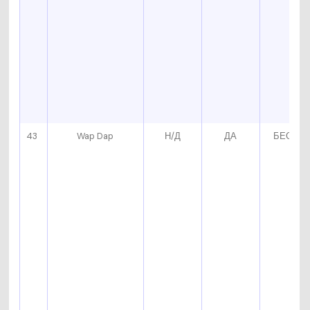
43
Wap Dap
Н/Д
ДА
БЕСПЛ