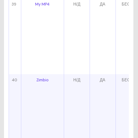
39
My MP4
Н/Д
ДА
БЕСПЛ
40
Zimbio
Н/Д
ДА
БЕСПЛ