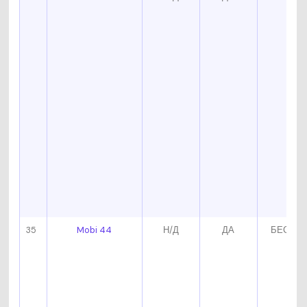
35
Mobi 44
Н/Д
ДА
БЕСПЛ