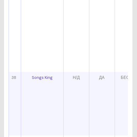
38
Songs King
Н/Д
ДА
БЕСПЛ