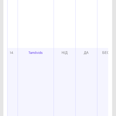
14.
Tamilvids
Н/Д
ДА
БЕСПЛ