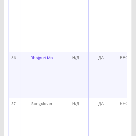
36
Bhojpuri Mix
Н/Д
ДА
БЕСПЛ
37
Songslover
Н/Д
ДА
БЕСПЛ