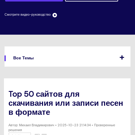
search
Пользователи Фильмов
Технические
Полный список поддерживаемых форматов,
Характеристики
устройств и графических процессоров.
Смотрите видео-руководство
НАЙДИТЕ БОЛЬШЕ РЕШЕНИЙ
Что Нового
Последние новости и обновления UniConverter.
Все Темы
Top 50 сайтов для
скачивания или записи песен
в формате
Автор:
Михаил Владимирович
• 2025-10-23 21:14:34 • Проверенные
решения