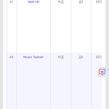
47
Web HD
Н/Д
ДА
БЕСПЛ
48
Music Tashan
Н/Д
ДА
БЕСПЛ