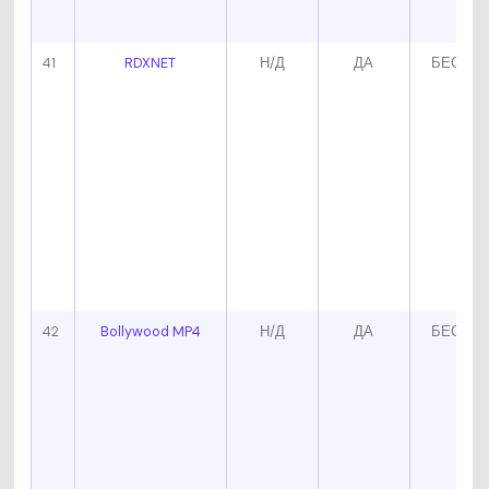
41
RDXNET
Н/Д
ДА
БЕСПЛ
42
Bollywood MP4
Н/Д
ДА
БЕСПЛ