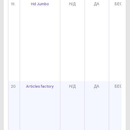
19.
Hd Jumbo
Н/Д
ДА
БЕСПЛ
20
Articles factory
Н/Д
ДА
БЕСПЛ