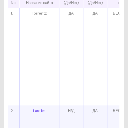
No.
Название сайта
(Да/Нет)
(Да/Нет)
плат
1.
Torrentz
ДА
ДА
БЕСПЛ
2.
Last.fm
Н/Д
ДА
БЕСПЛ