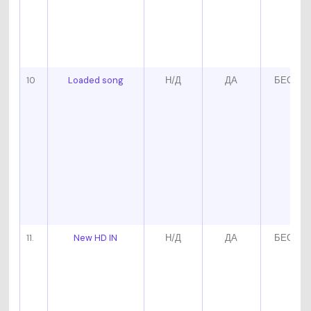
10
Loaded song
Н/Д
ДА
БЕСПЛ
11.
New HD IN
Н/Д
ДА
БЕСПЛ