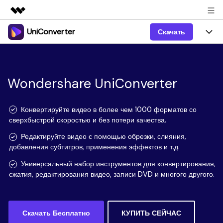
UniConverter
Скачать
Рекомендуемые продукты
Цифровая креативность AIGC
Продукты
Бизнес
Управление данными
Обзор
Windows
Wondershare UniConverter
Функции
О нас
Решения
UniConverter для Windows
Видео/Аудио
Руководство
Новости
Конвертируйте видео в более чем 1000 форматов со
сверхбыстрой скоростью и без потери качества.
Mac
AI функции
Блог
Покупка
Редактируйте видео с помощью обрезки, слияния,
добавления субтитров, применения эффектов и т.д.
UniConverter для Mac
Больше инструментов
Пользователи DVD
Поддержка
Поддержка
Универсальный набор инструментов для конвертирования,
Пользователи Социальных Сетей
сжатия, редактирования видео, записи DVD и многого другого.
Посмотрите видеоурок и узнайте, как использовать
Видеоуроки
UniConverter.
Sign In
КУПИТЬ
КУПИТЬ
Креативный Дизайн
Контактная
Вся информация, необходимая для использования
Поддержка
Скачать Бесплатно
КУПИТЬ СЕЙЧАС
Фотография
UniConverter.