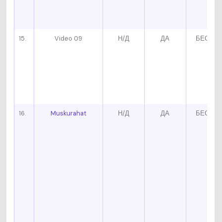
15.
Video 09
Н/Д
ДА
БЕСПЛ
16.
Muskurahat
Н/Д
ДА
БЕСПЛ