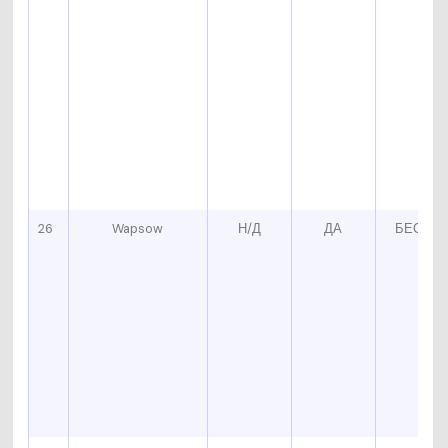
26
Wapsow
Н/Д
ДА
БЕСПЛ