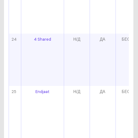
24
4 Shared
Н/Д
ДА
БЕСПЛ
25
Endjaat
Н/Д
ДА
БЕСПЛ