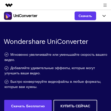
UniConverter
Скачать
Рекомендуемые продукты
Цифровая креативность AIGC
Продукты
Бизнес
Управление данными
Обзор
Windows
Wondershare UniConverter
Функции
О нас
Решения
UniConverter для Windows
Видео/Аудио
Руководство
Новости
Мгновенно увеличивайте или уменьшайте скорость вашего
видео.
Mac
AI функции
Блог
Покупка
Добавляйте удивительные эффекты, которые могут
улучшить ваши видео.
UniConverter для Mac
Больше инструментов
Пользователи DVD
Поддержка
Поддержка
Быстро конвертируйте видеофайлы в любые форматы,
Пользователи Социальных Сетей
которые вам нужны.
Посмотрите видеоурок и узнайте, как использовать
Видеоуроки
UniConverter.
Sign In
КУПИТЬ
КУПИТЬ
Креативный Дизайн
Контактная
Вся информация, необходимая для использования
Поддержка
Скачать Бесплатно
КУПИТЬ СЕЙЧАС
Фотография
UniConverter.