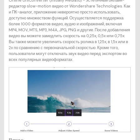
Online UniConverter (initially Media.io) - эстетичный онлайн-
редактор slow-motion видео от Wondershare Technologies. Как
и ПК-аналог, приложение невероятно просто использовать,
доступно множеством функций. Осуществляется поддержка
более 1000 форматов видео, аудио и изображений, включая
MP4, MOV, MTS, MP3, M4A, JPG, PNG и другие. После добавления
видео вы можете замедлить скорость на 0,25x, 0,5x или 0,75x.
Вы также можете увеличить скорость ролика в 1,25x, в 1,5x или в
2x по сравнению с первоначальной скоростью. Кроме того,
пользователи могут отключать звук видео перед экспортом во
всех популярных видеоформатах.