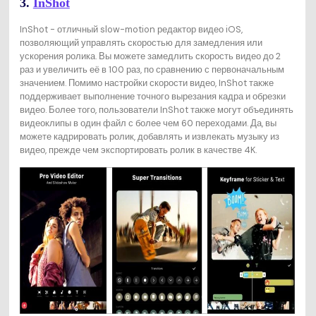
3.
InShot
InShot - отличный slow-motion редактор видео iOS,
позволяющий управлять скоростью для замедления или
ускорения ролика. Вы можете замедлить скорость видео до 2
раз и увеличить её в 100 раз, по сравнению с первоначальным
значением. Помимо настройки скорости видео, InShot также
поддерживает выполнение точного вырезания кадра и обрезки
видео. Более того, пользователи InShot также могут объединять
видеоклипы в один файл с более чем 60 переходами. Да, вы
можете кадрировать ролик, добавлять и извлекать музыку из
видео, прежде чем экспортировать ролик в качестве 4K.