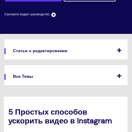
search
Пользователи Фильмов
Технические
Полный список поддерживаемых форматов,
Характеристики
устройств и графических процессоров.
Смотрите видео-руководство
НАЙДИТЕ БОЛЬШЕ РЕШЕНИЙ
Что Нового
Последние новости и обновления UniConverter.
Статьи о редактировании
Все Темы
5 Простых способов
ускорить видео в Instagram