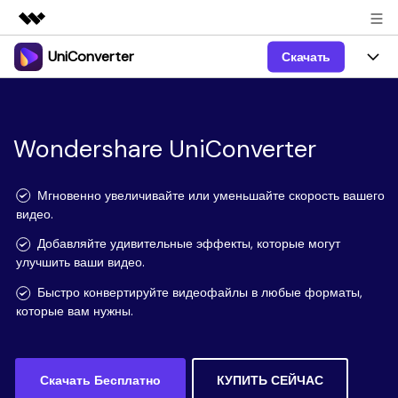
UniConverter
Скачать
Рекомендуемые продукты
Цифровая креативность AIGC
Продукты
Бизнес
Управление данными
Обзор
Windows
Wondershare UniConverter
Функции
О нас
Решения
UniConverter для Windows
Видео/Аудио
Руководство
Новости
Мгновенно увеличивайте или уменьшайте скорость вашего
видео.
Mac
AI функции
Блог
Покупка
Добавляйте удивительные эффекты, которые могут
улучшить ваши видео.
UniConverter для Mac
Больше инструментов
Пользователи DVD
Поддержка
Поддержка
Быстро конвертируйте видеофайлы в любые форматы,
Пользователи Социальных Сетей
которые вам нужны.
Посмотрите видеоурок и узнайте, как использовать
Видеоуроки
UniConverter.
Sign In
КУПИТЬ
КУПИТЬ
Креативный Дизайн
Контактная
Вся информация, необходимая для использования
Поддержка
Скачать Бесплатно
КУПИТЬ СЕЙЧАС
Фотография
UniConverter.