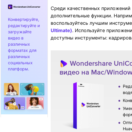
Среди качественных приложений д
дополнительные функции. Наприме
Конвертируйте,
воспользуйтесь лучшим инструм
редактируйте и
Ultimate)
. Используйте приложени
загружайте
доступны инструменты: кадрирова
видео в
различных
форматах для
различных
Wondershare UniCo
социальных
платформ.
видео на Mac/Windows
Реда
водя
Конв
Умен
форм
Опти
Huaw