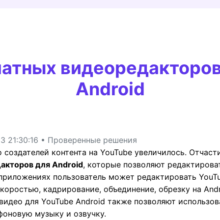
Трансфер
ведение
Умный обрезчик
НАЙДИТЕ БОЛЬШЕ РЕШЕНИЙ
дио
Редактор субтитров
латных видеоредакторов
Android
3 21:30:16 • Проверенные решения
о создателей контента на YouTube увеличилось. Отчаст
акторов для Android
, которые позволяют редактирова
В приложениях пользователь может редактировать YouT
коростью, кадрирование, объединение, обрезку на And
идео для YouTube Android также позволяют использов
фоновую музыку и озвучку.