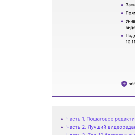
Запи
Прям
Унив
виде
Подд
10.11
Без
Часть 1. Пошаговое редакти
Часть 2. Лучший видеоредак