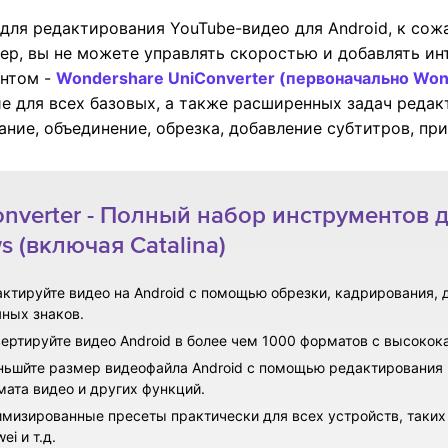
ля редактирования YouTube-видео для Android, к сож
р, вы не можете управлять скоростью и добавлять ин
ентом -
Wondershare UniConverter (первоначально Won
е для всех базовых, а также расширенных задач редак
ние, объединение, обрезка, добавление субтитров, при
nverter - Полный набор инструментов д
 (включая Catalina)
ктируйте видео на Android с помощью обрезки, кадрирования, 
ных знаков.
ертируйте видео Android в более чем 1000 форматов с высоко
ьшйте размер видеофайла Android с помощью редактирования 
ата видео и других функций.
мизированные пресеты практически для всех устройств, таких 
ei и т.д.