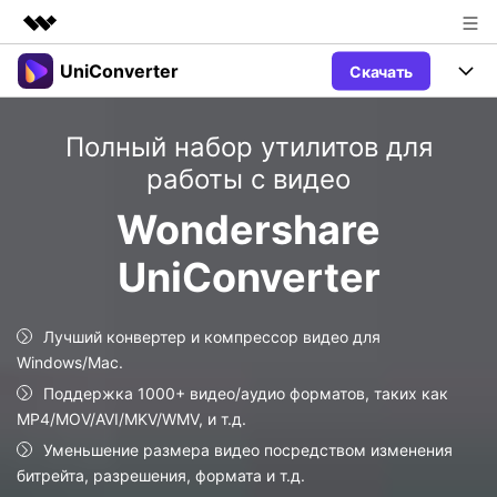
UniConverter
Скачать
Рекомендуемые продукты
Цифровая креативность AIGC
Продукты
Бизнес
Полный набор утилитов для
Управление данными
Обзор
работы с видео
Windows
Функции
О нас
Решения
Wondershare
UniConverter для Windows
Видео/Аудио
Руководство
Новости
UniConverter
Mac
AI функции
Блог
Покупка
UniConverter для Mac
Лучший конвертер и компрессор видео для
Больше инструментов
Пользователи DVD
Поддержка
Поддержка
Windows/Mac.
Пользователи Социальных Сетей
Поддержка 1000+ видео/аудио форматов, таких как
Посмотрите видеоурок и узнайте, как использовать
Видеоуроки
UniConverter.
MP4/MOV/AVI/MKV/WMV, и т.д.
Sign In
КУПИТЬ
Креативный Дизайн
Уменьшение размера видео посредством изменения
Контактная
Вся информация, необходимая для
битрейта, разрешения, формата и т.д.
Поддержка
Фотография
использования UniConverter.