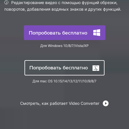
search
Редактирование видео с помощью фурнций обрезки,
Пользователи Фильмов
Технические
поворотов, добавления водяных знаков и других функций.
Полный список поддерживаемых форматов,
Характеристики
устройств и графических процессоров.
НАЙДИТЕ БОЛЬШЕ РЕШЕНИЙ
Что Нового
Последние новости и обновления UniConverter.
Попробовать бесплатно
Для Windows 10/8/7/Vista/XP
Попробовать бесплатно
Для mac OS 10.15/14/13/12/11/10/9/8/7
Смотреть, как работает Video Converter