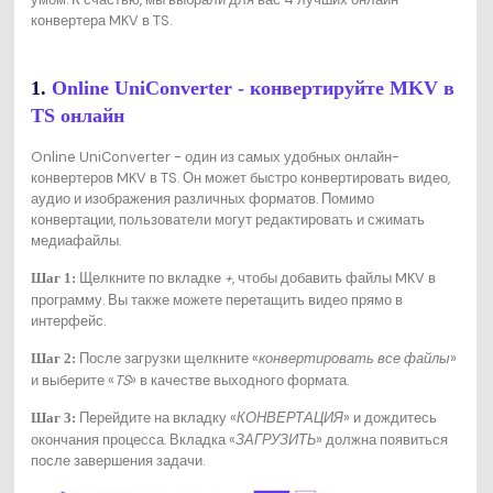
конвертера MKV в TS.
1.
Online UniConverter - конвертируйте MKV в
TS онлайн
Online UniConverter - один из самых удобных онлайн-
конвертеров MKV в TS. Он может быстро конвертировать видео,
аудио и изображения различных форматов. Помимо
конвертации, пользователи могут редактировать и сжимать
медиафайлы.
Щелкните по вкладке
+
, чтобы добавить файлы MKV в
Шаг 1:
программу. Вы также можете перетащить видео прямо в
интерфейс.
После загрузки щелкните «
конвертировать все файлы
»
Шаг 2:
и выберите «
TS
» в качестве выходного формата.
Перейдите на вкладку «
КОНВЕРТАЦИЯ
» и дождитесь
Шаг 3:
окончания процесса. Вкладка «
ЗАГРУЗИТЬ
» должна появиться
после завершения задачи.