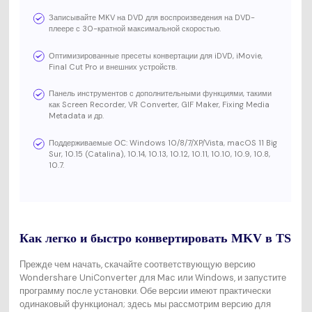
Записывайте MKV на DVD для воспроизведения на DVD-
плеере с 30-кратной максимальной скоростью.
Оптимизированные пресеты конвертации для iDVD, iMovie,
Final Cut Pro и внешних устройств.
Панель инструментов с дополнительными функциями, такими
как Screen Recorder, VR Converter, GIF Maker, Fixing Media
Metadata и др.
Поддерживаемые ОС: Windows 10/8/7/XP/Vista, macOS 11 Big
Sur, 10.15 (Catalina), 10.14, 10.13, 10.12, 10.11, 10.10, 10.9, 10.8,
10.7.
Как легко и быстро конвертировать MKV в TS
Прежде чем начать, скачайте соответствующую версию
Wondershare UniConverter для Mac или Windows, и запустите
программу после установки. Обе версии имеют практически
одинаковый функционал; здесь мы рассмотрим версию для