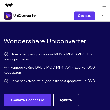
UniConverter
Скачать
Рекомендуемые продукты
Цифровая креативность AIGC
Продукты
Бизнес
Управление данными
Обзор
Windows
Wondershare Uniconverter
Функции
О нас
Решения
UniConverter для Windows
Видео/Аудио
Руководство
Новости
Пакетное преобразование MOV в MP4, AVI, 3GP и
наоборот легко.
Mac
AI функции
Блог
Покупка
Конвертируйте DVD в MOV, MP4, AVI и другие 1000
форматов.
UniConverter для Mac
Больше инструментов
Пользователи DVD
Поддержка
Поддержка
Легко записывайте видео в любом формате на DVD.
Пользователи Социальных Сетей
Посмотрите видеоурок и узнайте, как использовать
Видеоуроки
UniConverter.
Sign In
КУПИТЬ
КУПИТЬ
Креативный Дизайн
Скачать Бесплатно
Купить
Контактная
Вся информация, необходимая для использования
Поддержка
Фотография
UniConverter.