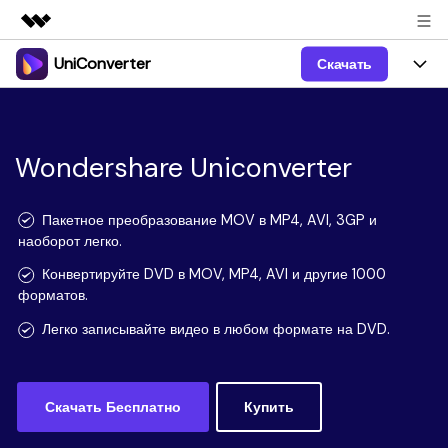
UniConverter
Скачать
Рекомендуемые продукты
Цифровая креативность AIGC
Продукты
Бизнес
Управление данными
Обзор
Windows
Wondershare Uniconverter
Функции
О нас
Решения
UniConverter для Windows
Видео/Аудио
Руководство
Новости
Пакетное преобразование MOV в MP4, AVI, 3GP и
наоборот легко.
Mac
AI функции
Блог
Покупка
Конвертируйте DVD в MOV, MP4, AVI и другие 1000
форматов.
UniConverter для Mac
Больше инструментов
Пользователи DVD
Поддержка
Поддержка
Легко записывайте видео в любом формате на DVD.
Пользователи Социальных Сетей
Посмотрите видеоурок и узнайте, как использовать
Видеоуроки
UniConverter.
Sign In
КУПИТЬ
КУПИТЬ
Креативный Дизайн
Скачать Бесплатно
Купить
Контактная
Вся информация, необходимая для использования
Поддержка
Фотография
UniConverter.