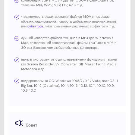
конвертация 3GP в MOV и другие 1000+ видео-форматов,
такие как MP4, WMV, MKV, FLV, AVI и т. д.;
• возможность редактирования файлов MOV с помощью
обрезки, кадрирования, поворота, добавления водяных знаков
или
субтитров
, либо применения различных эффектов и т. д.;
лучший конвертер файлов YouTube в MP3 для Windows /
Mac, позволяющий конвертировать файлы YouTube в MP3 в
30 раз быстрее, чем любые обычные конвертеры.
панель инструментов с дополнительными функциями, такими
как Screen Recorder, VR Converter, GIF Maker, Fixing Media
Metadata и др.
поддерживаемые ОС: Windows 10/8/7 / XP / Vista, macOS 11
Big Sur, 10.15 (Catalina), 10.14, 10.13, 10.12, 10.11, 10.10, 10.9,
10.8, 10.7.
Совет