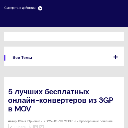
search
Пользователи Фильмов
Технические
Смотреть в действии
Полный список поддерживаемых форматов,
Характеристики
устройств и графических процессоров.
НАЙДИТЕ БОЛЬШЕ РЕШЕНИЙ
Что Нового
Последние новости и обновления UniConverter.
Все Темы
5 лучших бесплатных
онлайн-конвертеров из 3GP
в MOV
Автор:
Юлия Юрьевна
• 2025-10-23 21:13:59 • Проверенные решения