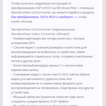
Чтобы получить подробные инструкций по
преобразованию 3GP в MOV на Windows/Mac с помощью
Wondershare UniConverter, вы можете перейти к разделу
Как преобразовать 3GP в MOV и наоборот >>
, чтобы
узнать больше.
Wondershare UniConverter (первоначально
Wondershare Video Converter Ultimate)
- Конвертация видео без потери качества с полным
ускорением GPU;
- Сжатие видео с нужным размером и качеством для
воспроизведения на мобильных устройствах, обмен
информацией в социальных сетях, отправка электронных
писем и другие цели;
- Качественный рекордер экрана 1:1 с несколькими
вариантами записи;
- Скачивание видео с более чем 10 000 сайтов обмена
видео для автономного удовольствия, или
конвертирование их в совместимые форматы для
воспроизведения на телевизорах, смартфонах или других
устройствах;
- Мощный набор инструментов помогает вам легко
создавать и редактировать DVD-файлы.
- Вы найдете более мощные функции в наборе