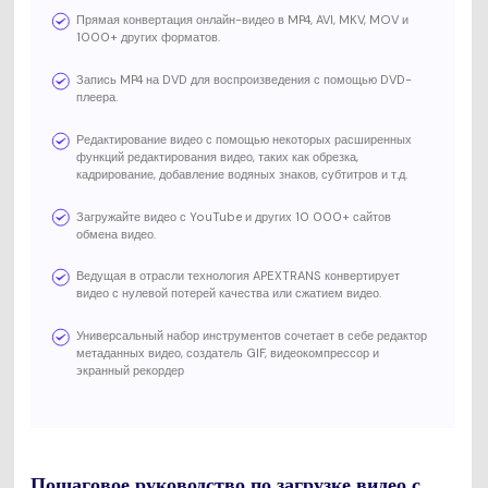
Прямая конвертация онлайн-видео в MP4, AVI, MKV, MOV и
1000+ других форматов.
Запись MP4 на DVD для воспроизведения с помощью DVD-
плеера.
Редактирование видео с помощью некоторых расширенных
функций редактирования видео, таких как обрезка,
кадрирование, добавление водяных знаков, субтитров и т.д.
Загружайте видео с YouTube и других 10 000+ сайтов
обмена видео.
Ведущая в отрасли технология APEXTRANS конвертирует
видео с нулевой потерей качества или сжатием видео.
Универсальный набор инструментов сочетает в себе редактор
метаданных видео, создатель GIF, видеокомпрессор и
экранный рекордер
Пошаговое руководство по загрузке видео с