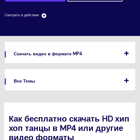
search
Пользователи Фильмов
Технические
Полный список поддерживаемых форматов,
Характеристики
устройств и графических процессоров.
Смотреть в действии
НАЙДИТЕ БОЛЬШЕ РЕШЕНИЙ
Что Нового
Последние новости и обновления UniConverter.
Скачать видео в формате MP4
Все Темы
Как бесплатно скачать HD хип
хоп танцы в MP4 или другие
видео форматы