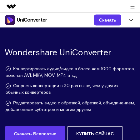
UniConverter
Скачать
Рекомендуемые продукты
Цифровая креативность AIGC
Продукты
Бизнес
Управление данными
Обзор
Windows
Wondershare UniConverter
Функции
О нас
Решения
UniConverter для Windows
Видео/Аудио
Руководство
Новости
Конвертировать аудио/видео в более чем 1000 форматов,
включая AVI, MKV, MOV, MP4 и т.д.
Mac
AI функции
Блог
Покупка
Скорость конвертации в 30 раз выше, чем у других
обычных конвертеров.
UniConverter для Mac
Больше инструментов
Пользователи DVD
Поддержка
Поддержка
Редактировать видео с обрезкой, обрезкой, объединением,
Пользователи Социальных Сетей
добавлением субтитров и многим другим
Посмотрите видеоурок и узнайте, как использовать
Видеоуроки
UniConverter.
Sign In
КУПИТЬ
КУПИТЬ
Креативный Дизайн
Контактная
Вся информация, необходимая для использования
Поддержка
Скачать Бесплатно
КУПИТЬ СЕЙЧАС
Фотография
UniConverter.