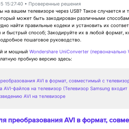
5 15:27:40 • Проверенные решения
 на вашем телевизоре через USB? Такое случается и та
который может быть закодирован различными способами
рудно найти правильные кодеки и установить их соотв
 и быстрый способ; Закодируйте их в любой формат, ко
подробное пошаговое руководство.
ный и мощный
Wondershare UniConverter (первоначально 
платную пробную версию здесь:
 преобразования AVI в формат, совместимый с телевизо
а AVI-файлов на телевизор (Телевизор Samsung входит
зведению AVI на телевизоре
для преобразования AVI в формат, совм