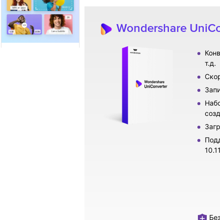
Wondershare UniCo
Конв
т.д.
Скор
Зап
Набо
созд
Загр
Подд
10.11
Без