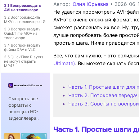
Автор:
Юлия Юрьевна
• 2026-06-1
3.1 Воспроизводить
AVI на телевизоре
Не удается просмотреть AVI-файлы
3.2 Воспроизводить
AVI-это очень сложный формат, 
MKV на телевизоре LG
сможет распознать их все. Ну, т
3.3 Воспроизводить
QuickTime MOV на
лучше попробовать более простой
телевизоре
простых шага. Ниже приводится 
3.4 Воспроизводить
файлы DAV в VLC
Все, что вам нужно, - это солид
3.5 QuickTime Players
не могут открыть
Ultimate)
. Вы можете скачать бес
MP4?
Часть 1. Простые шаги для
Часть 2. Потоковая передач
Смотреть все
Часть 3. Советы по воспрои
форматы с
помощью HD-
видеоплеера..
Часть 1. Простые шаги 