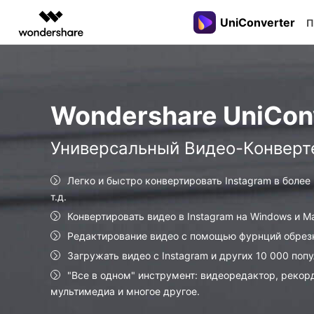
UniConverter
Рекомендуемы
П
Цифровая креативность AIGC
Обзор
Решения
Пользователи
Видеоур
Видео/
Видео творчество
Создание диаграмм и
PDF-Решен
Бизнес
DVD
графики
Посмотри
Wondershare UniCon
Советы по DVD
Filmora
EdrawMax
PDFelemen
Конверти
видеоуро
Универсальный видеоредактор.
Создание диаграмм с ИИ.
видео/ау
узнайте, 
Записывать
Универсальный Видео-Конверт
UniConverter
EdrawMind
использо
Видео на DVD
Сжатие в
Высокоскоростная конвертация
Совместное создание интел
UniConver
медиафайлов.
карт.
Конвертировать
Легко и быстро конвертировать Instagram в более
Редактир
DVD в Видео
т.д.
видео/ау
Конвертировать видео в Instagram на Windows и Ma
Решения VOB
Видео/ау
Редактирование видео с помощью фурнций обрезки
рекордер
Обзор DVD
Загружать видео с Instagram и других 10 000 поп
Запись в
"Все в одном" инструмент: видеоредактор, реко
мультимедиа и многое другое.
Объедини