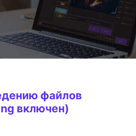
едению файлов
ung включен)