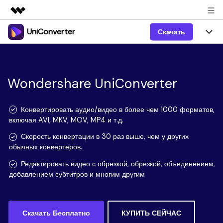
UniConverter
Скачать
Рекомендуемые продукты
Цифровая креативность AIGC
Продукты
Бизнес
Управление данными
Обзор
Windows
Wondershare UniConverter
Функции
О нас
Решения
UniConverter для Windows
Видео/Аудио
Руководство
Новости
Конвертировать аудио/видео в более чем 1000 форматов,
включая AVI, MKV, MOV, MP4 и т.д.
Mac
AI функции
Блог
Покупка
Скорость конвертации в 30 раз выше, чем у других
обычных конвертеров.
UniConverter для Mac
Больше инструментов
Пользователи DVD
Поддержка
Поддержка
Редактировать видео с обрезкой, обрезкой, объединением,
Пользователи Социальных Сетей
добавлением субтитров и многим другим
Посмотрите видеоурок и узнайте, как использовать
Видеоуроки
UniConverter.
Sign In
КУПИТЬ
КУПИТЬ
Креативный Дизайн
Контактная
Вся информация, необходимая для использования
Поддержка
Скачать Бесплатно
КУПИТЬ СЕЙЧАС
Фотография
UniConverter.