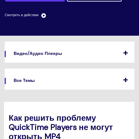
search
Пользователи Фильмов
Технические
Полный список поддерживаемых форматов,
Характеристики
устройств и графических процессоров.
Смотреть в действии
НАЙДИТЕ БОЛЬШЕ РЕШЕНИЙ
Что Нового
Последние новости и обновления UniConverter.
Видео/Аудио Плееры
Все Темы
Как решить проблему
QuickTime Players не могут
открыть MP4