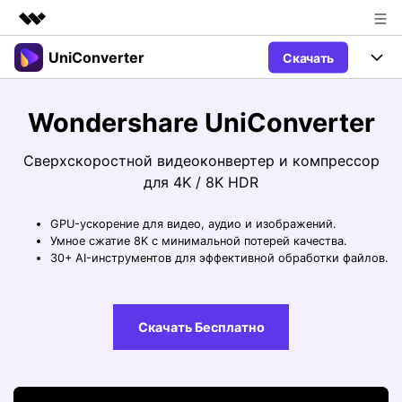
UniConverter
Скачать
Рекомендуемые продукты
Цифровая креативность AIGC
Продукты
Бизнес
Wondershare UniConverter
Управление данными
Обзор
Windows
Функции
О нас
Сверхскоростной видеоконвертер и компрессор
Решения
для 4K / 8K HDR
UniConverter для Windows
Видео/Аудио
Руководство
Новости
GPU-ускорение для видео, аудио и изображений.
Mac
AI функции
Блог
Покупка
Умное сжатие 8K с минимальной потерей качества.
30+ AI-инструментов для эффективной обработки файлов.
UniConverter для Mac
Больше инструментов
Пользователи DVD
Поддержка
Поддержка
Пользователи Социальных Сетей
Посмотрите видеоурок и узнайте, как использовать
Видеоуроки
Скачать Бесплатно
UniConverter.
Sign In
КУПИТЬ
Креативный Дизайн
Контактная
Вся информация, необходимая для
Поддержка
Фотография
использования UniConverter.