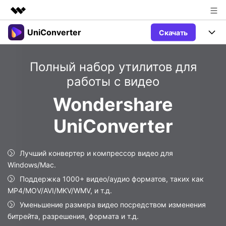
UniConverter
Скачать
Рекомендуемые продукты
Цифровая креативность AIGC
Продукты
Бизнес
Полный набор утилитов для
Управление данными
Обзор
работы с видео
Windows
Функции
О нас
Решения
Wondershare
UniConverter для Windows
Видео/Аудио
Руководство
Новости
UniConverter
Mac
AI функции
Блог
Покупка
UniConverter для Mac
Лучший конвертер и компрессор видео для
Больше инструментов
Пользователи DVD
Поддержка
Поддержка
Windows/Mac.
Пользователи Социальных Сетей
Поддержка 1000+ видео/аудио форматов, таких как
Посмотрите видеоурок и узнайте, как использовать
Видеоуроки
UniConverter.
MP4/MOV/AVI/MKV/WMV, и т.д.
Sign In
КУПИТЬ
Креативный Дизайн
Уменьшение размера видео посредством изменения
Контактная
Вся информация, необходимая для
битрейта, разрешения, формата и т.д.
Поддержка
Фотография
использования UniConverter.