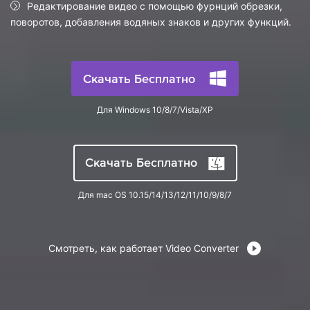
search
Редактирование видео с помощью фурнций обрезки,
Пользователи Фильмов
Технические
поворотов, добавления водяных знаков и других функций.
Полный список поддерживаемых форматов,
Характеристики
устройств и графических процессоров.
НАЙДИТЕ БОЛЬШЕ РЕШЕНИЙ
Что Нового
Последние новости и обновления UniConverter.
Скачать Бесплатно
Для Windows 10/8/7/Vista/XP
Скачать Бесплатно
Для mac OS 10.15/14/13/12/11/10/9/8/7
Смотреть, как работает Video Converter