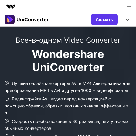
UniConverter
Скачать
Рекомендуемые продукты
Цифровая креативность AIGC
Продукты
Бизнес
Все-в-одном Video Converter
Управление данными
Обзор
Windows
Функции
О нас
Wondershare
Решения
UniConverter для Windows
Видео/Аудио
UniConverter
Руководство
Новости
Mac
AI функции
Блог
Покупка
Лучшие онлайн конвертеры AVI в MP4 Альтернатива для
преобразования MP4 в AVI и другие 1000 + видеоформаты
UniConverter для Mac
Больше инструментов
Пользователи DVD
Поддержка
Поддержка
Редактируйте AVI-видео перед конвертацией с
помощью обрезки, обрезки, водяных знаков, эффектов и т.
Пользователи Социальных Сетей
Посмотрите видеоурок и узнайте, как использовать
Видеоуроки
д.
UniConverter.
Sign In
КУПИТЬ
Креативный Дизайн
Скорость преобразования в 30 раз выше, чем у любых
Контактная
Вся информация, необходимая для
обычных конвертеров.
Поддержка
Фотография
использования UniConverter.