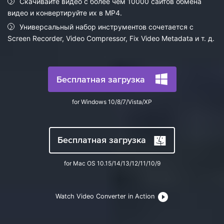
Скачивайте видео с более чем 10000 сайтов обмена
search
Пользователи Фильмов
видео и конвертируйте их в MP4.
Технические
Полный список поддерживаемых форматов,
Характеристики
устройств и графических процессоров.
Универсальный набор инструментов сочетается с
НАЙДИТЕ БОЛЬШЕ РЕШЕНИЙ
Screen Recorder, Video Compressor, Fix Video Metadata и т. д.
Что Нового
Последние новости и обновления UniConverter.
Бесплатная загрузка
for Windows 10/8/7/Vista/XP
Бесплатная загрузка
for Mac OS 10.15/14/13/12/11/10/9
Watch Video Converter in Action