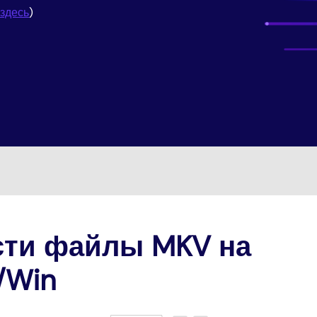
Трансфер
НАЙДИТЕ БОЛЬШЕ РЕШЕНИЙ
Скачать
ведение
здесь
)
Редактор субтитров
ио
сти файлы MKV на
/Win