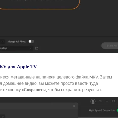
KV для Apple TV
щиеся метаданные на панели целевого файла MKV. Затем
тся домашнее видео, вы можете просто ввести туда
те кнопку «
», чтобы сохранить результат.
Сохранить