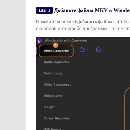
Добавьте файлы MKV в Wonder
Шаг 1
Нажмите кнопку «
», чтоб
+Добавить файлы
основной интерфейс программы. После это