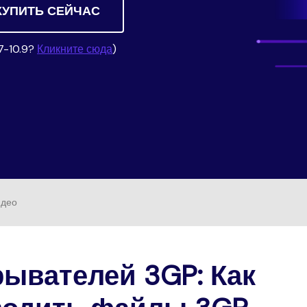
Трансфер
НАЙДИТЕ БОЛЬШЕ РЕШЕНИЙ
Скачать
ведение
КУПИТЬ СЕЙЧАС
Редактор субтитров
ио
7-10.9?
Кликните сюда
)
идео
рывателей 3GP: Как