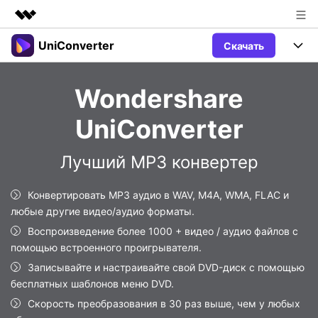
UniConverter
Скачать
Рекомендуемые продукты
Цифровая креативность AIGC
Продукты
Бизнес
Wondershare
Управление данными
Обзор
Windows
Функции
О нас
UniConverter
Решения
UniConverter для Windows
Видео/Аудио
Руководство
Новости
Лучший MP3 конвертер
Mac
AI функции
Блог
Покупка
Конвертировать MP3 аудио в WAV, M4A, WMA, FLAC и
любые другие видео/аудио форматы.
UniConverter для Mac
Больше инструментов
Пользователи DVD
Поддержка
Поддержка
Воспроизведение более 1000 + видео / аудио файлов с
помощью встроенного проигрывателя.
Пользователи Социальных Сетей
Посмотрите видеоурок и узнайте, как использовать
Видеоуроки
UniConverter.
Записывайте и настраивайте свой DVD-диск с помощью
Sign In
КУПИТЬ
Креативный Дизайн
бесплатных шаблонов меню DVD.
Контактная
Вся информация, необходимая для
Скорость преобразования в 30 раз выше, чем у любых
Поддержка
Фотография
использования UniConverter.