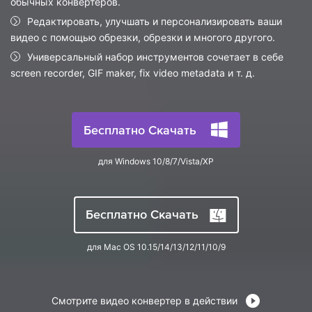
обычных конвертеров.
search
Пользователи Фильмов
Технические
Редактировать, улучшать и персонализировать ваши
Полный список поддерживаемых форматов,
Характеристики
устройств и графических процессоров.
видео с помощью обрезки, обрезки и многого другого.
НАЙДИТЕ БОЛЬШЕ РЕШЕНИЙ
Универсальный набор инструментов сочетает в себе
Что Нового
Последние новости и обновления UniConverter.
screen recorder, GIF maker, fix video metadata и т. д.
Бесплатно Скачать
для Windows 10/8/7/Vista/XP
Бесплатно Скачать
для Mac OS 10.15/14/13/12/11/10/9
Смотрите видео конвертер в действии