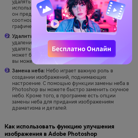
удалять или редактировать изображения,
используя инструкции пользователя. Кроме того,
он предлагает пользовательские параметры
соотношения и генерирует множество
графических возможностей из одного запроса.
Удалить и заменить фон:
С помощью средства
удаления фона пользователи могут эффективно
удалять фоновые изображения. Эта функция
может быть полезна для брендинга, поскольку
вы можете удалить логотипы и водяные знаки.
Замена неба:
Небо играет важную роль в
создании изображений, поднимающих
настроение. С помощью функции замены неба в
Photoshop вы можете быстро заменить скучное
небо. Кроме того, в программе есть опции
замены неба для придания изображениям
драматизма и деталей.
Как использовать функцию улучшения
изображения в Adobe Photoshop