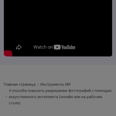
search
Пользователи Фильмов
Технические
Полный список поддерживаемых форматов,
Характеристики
устройств и графических процессоров.
НАЙДИТЕ БОЛЬШЕ РЕШЕНИЙ
Что Нового
Последние новости и обновления UniConverter.
Главная страница
Инструменты ИИ
4 способа повысить разрешение фотографий с помощью
искусственного интеллекта (онлайн или на рабочем
столе)