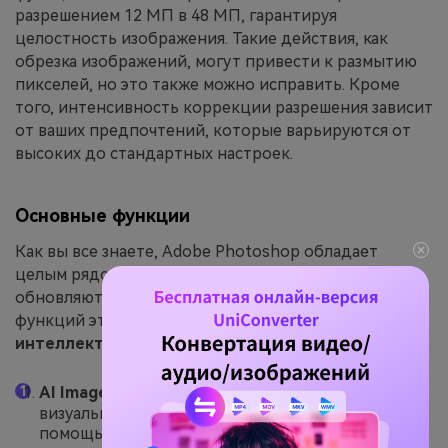
разрешением 12 МП в 48 МП, гарантируя
целостность изображения. Такие действия, как
обрезка изображений, могут привести к размытию
пикселей, но это также можно исправить. Кроме
того, интенсивность коррекции разрешения зависит
от ваших предпочтений, которые варьируются от
высоких до стандартных настроек.
Основные функции
Как вы все знаете, Adobe Photoshop обладает
целым рядом функций, которые время от времени
обновляются. Вот краткий обзор некоторых
функций этого инструмента
с искусственным
интеллектом сверхвысокого разрешения
:
AI Image Filler:
Adobe Photoshop улучшает
визуальные эффекты ваших изображений с
помощью подсказок. Он может добавлять,