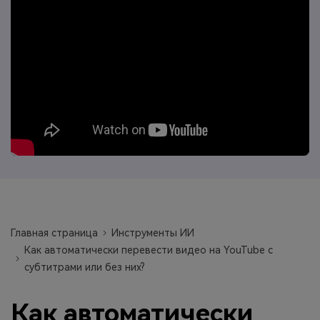
search
Пользователи Фильмов
Технические
Полный список поддерживаемых форматов,
Характеристики
устройств и графических процессоров.
НАЙДИТЕ БОЛЬШЕ РЕШЕНИЙ
Что Нового
Последние новости и обновления UniConverter.
Главная страница
Инструменты ИИ
Как автоматически перевести видео на YouTube с
субтитрами или без них?
Как автоматически