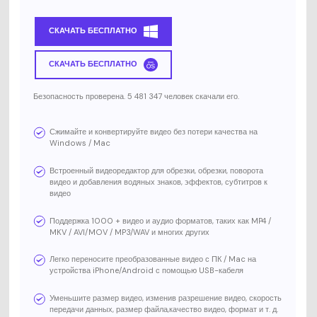
СКАЧАТЬ БЕСПЛАТНО
СКАЧАТЬ БЕСПЛАТНО
Безопасность проверена. 5 481 347 человек скачали его.
Сжимайте и конвертируйте видео без потери качества на
Windows / Mac
Встроенный видеоредактор для обрезки, обрезки, поворота
видео и добавления водяных знаков, эффектов, субтитров к
видео
Поддержка 1000 + видео и аудио форматов, таких как MP4 /
MKV / AVI/MOV / MP3/WAV и многих других
Легко переносите преобразованные видео с ПК / Mac на
устройства iPhone/Android с помощью USB-кабеля
Уменьшите размер видео, изменив разрешение видео, скорость
передачи данных, размер файла,качество видео, формат и т. д.