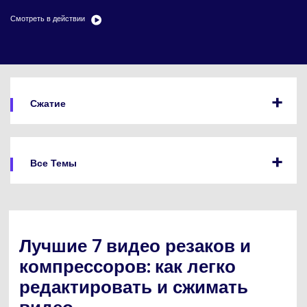
search
Пользователи Фильмов
Технические
Смотреть в действии
Полный список поддерживаемых форматов,
Характеристики
устройств и графических процессоров.
НАЙДИТЕ БОЛЬШЕ РЕШЕНИЙ
Что Нового
Последние новости и обновления UniConverter.
Сжатие
Все Темы
Лучшие 7 видео резаков и
компрессоров: как легко
редактировать и сжимать