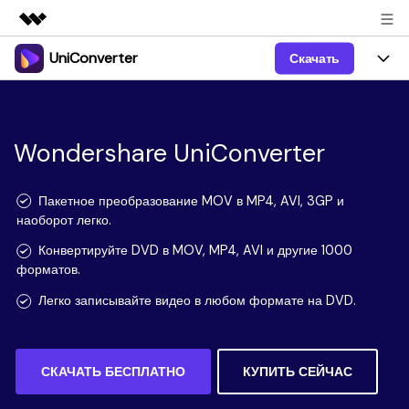
UniConverter
Скачать
Рекомендуемые продукты
Цифровая креативность AIGC
Продукты
Бизнес
Управление данными
Обзор
Windows
Wondershare UniConverter
Функции
О нас
Решения
UniConverter для Windows
Видео/Аудио
Руководство
Новости
Пакетное преобразование MOV в MP4, AVI, 3GP и
наоборот легко.
Mac
AI функции
Блог
Покупка
Конвертируйте DVD в MOV, MP4, AVI и другие 1000
форматов.
UniConverter для Mac
Больше инструментов
Пользователи DVD
Поддержка
Поддержка
Легко записывайте видео в любом формате на DVD.
Пользователи Социальных Сетей
Посмотрите видеоурок и узнайте, как использовать
Видеоуроки
UniConverter.
Sign In
КУПИТЬ
КУПИТЬ
Креативный Дизайн
СКАЧАТЬ БЕСПЛАТНО
КУПИТЬ СЕЙЧАС
Контактная
Вся информация, необходимая для использования
Поддержка
Фотография
UniConverter.