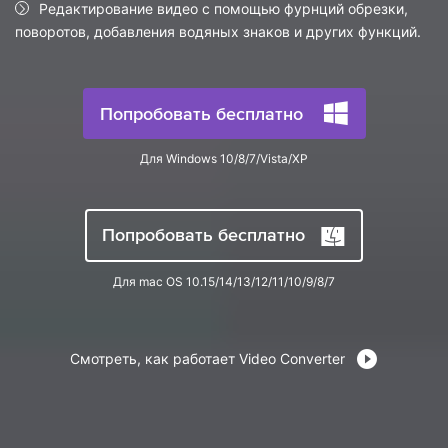
search
Редактирование видео с помощью фурнций обрезки,
Пользователи Фильмов
Технические
поворотов, добавления водяных знаков и других функций.
Полный список поддерживаемых форматов,
Характеристики
устройств и графических процессоров.
НАЙДИТЕ БОЛЬШЕ РЕШЕНИЙ
Что Нового
Последние новости и обновления UniConverter.
Попробовать бесплатно
Для Windows 10/8/7/Vista/XP
Попробовать бесплатно
Для mac OS 10.15/14/13/12/11/10/9/8/7
Смотреть, как работает Video Converter