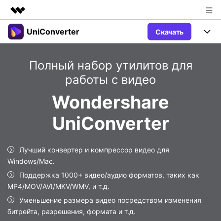
UniConverter
Скачать
Рекомендуемые продукты
Цифровая креативность AIGC
Продукты
Бизнес
Полный набор утилитов для
Управление данными
Обзор
работы с видео
Windows
Функции
О нас
Решения
Wondershare
UniConverter для Windows
Видео/Аудио
Руководство
Новости
UniConverter
Mac
AI функции
Блог
Покупка
UniConverter для Mac
Лучший конвертер и компрессор видео для
Больше инструментов
Пользователи DVD
Поддержка
Поддержка
Windows/Mac.
Пользователи Социальных Сетей
Поддержка 1000+ видео/аудио форматов, таких как
Посмотрите видеоурок и узнайте, как использовать
Видеоуроки
UniConverter.
MP4/MOV/AVI/MKV/WMV, и т.д.
Sign In
КУПИТЬ
Креативный Дизайн
Уменьшение размера видео посредством изменения
Контактная
Вся информация, необходимая для
битрейта, разрешения, формата и т.д.
Поддержка
Фотография
использования UniConverter.