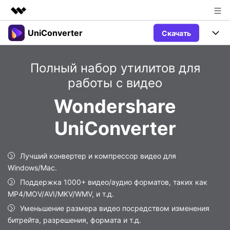
UniConverter
Скачать
Рекомендуемые продукты
Цифровая креативность AIGC
Продукты
Бизнес
Полный набор утилитов для
Управление данными
Обзор
работы с видео
Windows
Функции
О нас
Решения
Wondershare
UniConverter для Windows
Видео/Аудио
Руководство
Новости
UniConverter
Mac
AI функции
Блог
Покупка
UniConverter для Mac
Лучший конвертер и компрессор видео для
Больше инструментов
Пользователи DVD
Поддержка
Поддержка
Windows/Mac.
Пользователи Социальных Сетей
Поддержка 1000+ видео/аудио форматов, таких как
Посмотрите видеоурок и узнайте, как использовать
Видеоуроки
UniConverter.
MP4/MOV/AVI/MKV/WMV, и т.д.
Sign In
КУПИТЬ
Креативный Дизайн
Уменьшение размера видео посредством изменения
Контактная
Вся информация, необходимая для
битрейта, разрешения, формата и т.д.
Поддержка
Фотография
использования UniConverter.