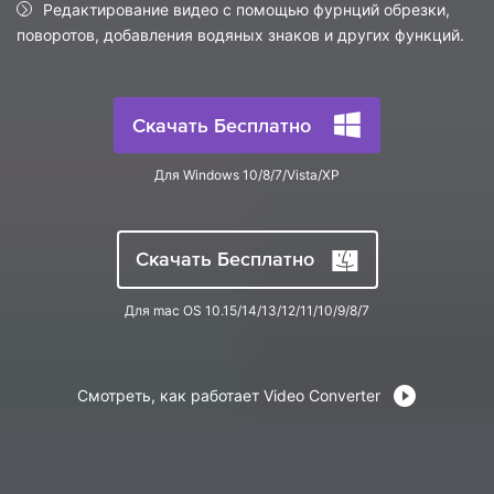
search
Редактирование видео с помощью фурнций обрезки,
Пользователи Фильмов
Технические
поворотов, добавления водяных знаков и других функций.
Полный список поддерживаемых форматов,
Характеристики
устройств и графических процессоров.
НАЙДИТЕ БОЛЬШЕ РЕШЕНИЙ
Что Нового
Последние новости и обновления UniConverter.
Скачать Бесплатно
Для Windows 10/8/7/Vista/XP
Скачать Бесплатно
Для mac OS 10.15/14/13/12/11/10/9/8/7
Смотреть, как работает Video Converter