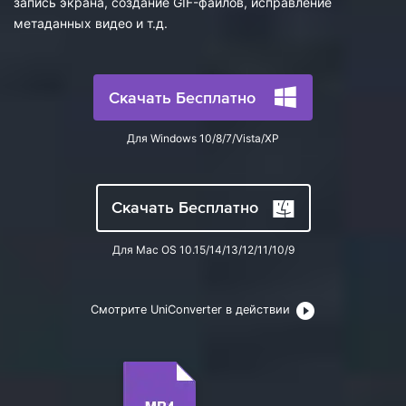
запись экрана, создание GIF-файлов, исправление
search
Пользователи Фильмов
метаданных видео и т.д.
Технические
Полный список поддерживаемых форматов,
Характеристики
устройств и графических процессоров.
НАЙДИТЕ БОЛЬШЕ РЕШЕНИЙ
Что Нового
Последние новости и обновления UniConverter.
Скачать Бесплатно
Для Windows 10/8/7/Vista/XP
Скачать Бесплатно
Для Mac OS 10.15/14/13/12/11/10/9
Смотрите UniConverter в действии