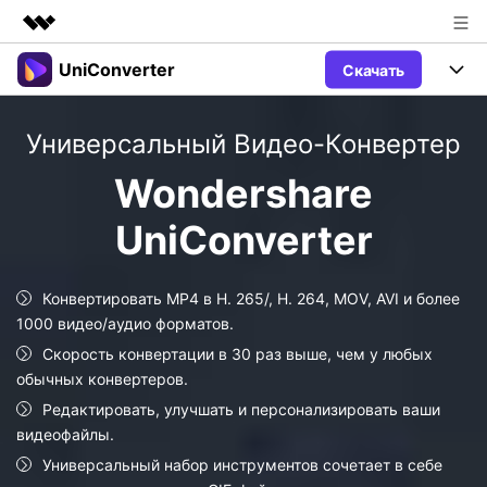
UniConverter
Скачать
Рекомендуемые продукты
Цифровая креативность AIGC
Продукты
Бизнес
Универсальный Видео-Конвертер
Управление данными
Обзор
Windows
Функции
О нас
Wondershare
Решения
UniConverter для Windows
Видео/Аудио
UniConverter
Руководство
Новости
Mac
AI функции
Блог
Покупка
Конвертировать MP4 в H. 265/, H. 264, MOV, AVI и более
1000 видео/аудио форматов.
UniConverter для Mac
Больше инструментов
Пользователи DVD
Поддержка
Поддержка
Скорость конвертации в 30 раз выше, чем у любых
обычных конвертеров.
Пользователи Социальных Сетей
Посмотрите видеоурок и узнайте, как использовать
Видеоуроки
UniConverter.
Редактировать, улучшать и персонализировать ваши
Sign In
КУПИТЬ
Креативный Дизайн
видеофайлы.
Контактная
Вся информация, необходимая для
Универсальный набор инструментов сочетает в себе
Поддержка
Фотография
использования UniConverter.