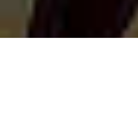
5 лучших кодеков MP4, которые вам могут
понадобиться
Автор:
Юлия Юрьевна
• 2026-06-15 15:21:46 •