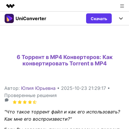
UniConverter
Скачать
Рекомендуемые продукты
Цифровая креативность AIGC
Продукты
Бизнес
Управление данными
Обзор
Windows
Функции
О нас
Решения
6 Торрент в MP4 Конвертеров: Как
UniConverter для Windows
Видео/Аудио
Руководство
Новости
конвертировать Torrent в MP4
Mac
AI функции
Блог
Покупка
UniConverter для Mac
Автор:
Юлия Юрьевна
• 2025-10-23 21:29:17 •
Больше инструментов
Пользователи DVD
Поддержка
Поддержка
Проверенные решения
Пользователи Социальных Сетей
Посмотрите видеоурок и узнайте, как использовать
Видеоуроки
UniConverter.
Sign In
КУПИТЬ
"Что такое торрент файл и как его использовать?
Креативный Дизайн
Как мне его воспроизвести?"
Контактная
Вся информация, необходимая для
Поддержка
Фотография
использования UniConverter.