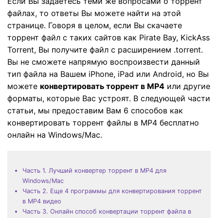
Если Вы задаетесь теми же вопросами о торрент
search
Пользователи Фильмов
файлах, то ответы Вы можете найти на этой
Технические
Полный список поддерживаемых форматов,
Характеристики
устройств и графических процессоров.
странице. Говоря в целом, если Вы скачаете
НАЙДИТЕ БОЛЬШЕ РЕШЕНИЙ
торрент файл с таких сайтов как Pirate Bay, KickAss
Что Нового
Последние новости и обновления UniConverter.
Torrent, Вы получите файл с расширением .torrent.
Вы не сможете напрямую воспроизвести данный
тип файла на Вашем iPhone, iPad или Android, но Вы
можете
конвертировать торрент в MP4
или другие
форматы, которые Вас устроят. В следующей части
статьи, мы предоставим Вам 6 способов как
конвертировать торрент файлы в MP4 бесплатно
онлайн на Windows/Mac.
Часть 1. Лучший конвертер торрент в MP4 для
Windows/Mac
Часть 2. Еще 4 программы для конвертирования торрент
в MP4 видео
Часть 3. Онлайн способ конвертации торрент файла в