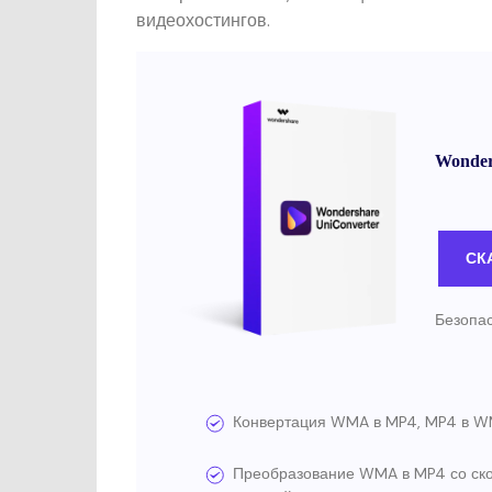
видеохостингов.
Wonder
СК
Безопас
Конвертация WMA в MP4, MP4 в WMA
Преобразование WMA в MP4 со ско