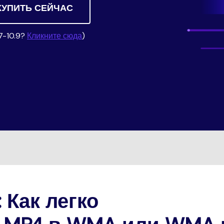
Трансфер
НАЙДИТЕ БОЛЬШЕ РЕШЕНИЙ
Скачать
ведение
КУПИТЬ СЕЙЧАС
Редактор субтитров
ио
7-10.9?
Кликните сюда
)
 Как легко