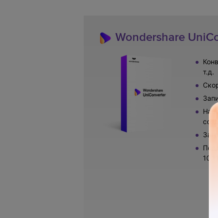
Wondershare UniCo
Конв
т.д.
Скор
Зап
Набо
созд
Загр
Подд
10.11