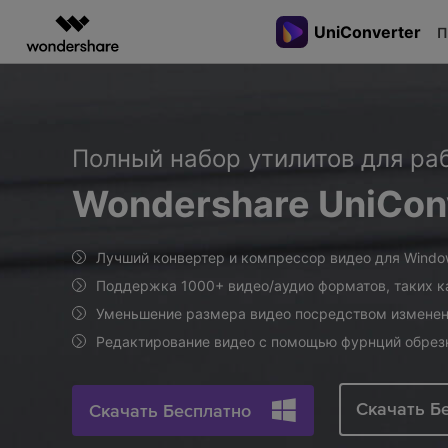
UniConverter
Рекомендуемы
П
Цифровая креативность AIGC
Обзор
Решения
Пользователи
Видеоур
Видео/
Видео творчество
Создание диаграмм и
PDF-Решен
Бизнес
DVD
графики
Посмотри
Полный набор утилитов для ра
Советы по DVD
Filmora
EdrawMax
PDFelemen
Конверти
видеоуро
Универсальный видеоредактор.
Создание диаграмм с ИИ.
Wondershare UniCon
видео/ау
узнайте, 
Записывать
UniConverter
EdrawMind
использо
Видео на DVD
Сжатие в
Высокоскоростная конвертация
Совместное создание интел
UniConver
медиафайлов.
карт.
Конвертировать
Лучший конвертер и компрессор видео для Windo
Редактир
DVD в Видео
Поддержка 1000+ видео/аудио форматов, таких к
видео/ау
Уменьшение размера видео посредством изменения
Решения VOB
Видео/ау
Редактирование видео с помощью фурнций обрезки
рекордер
Обзор DVD
Запись в
Скачать Б
Скачать Бесплатно
Объедини