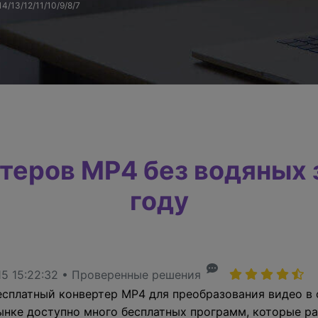
Трансфер
ведение
Умный обрезчик
4/13/12/11/10/9/8/7
НАЙДИТЕ БОЛЬШЕ РЕШЕНИЙ
дио
Редактор субтитров
теров MP4 без водяных 
году
5 15:22:32 • Проверенные решения
есплатный конвертер MP4 для преобразования видео в 
рынке доступно много бесплатных программ, которые 