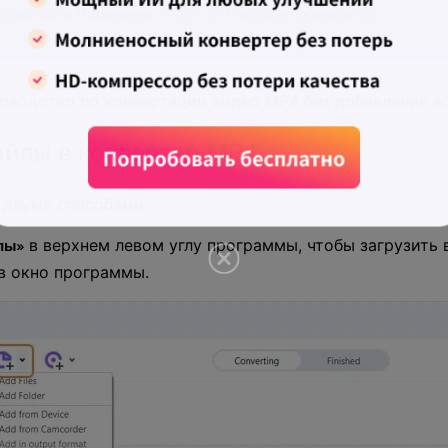
5,481,347
опасность Проверена.
человек скачали его.
оводство по конвертации видео MP4 без добавления во
йлы в конвертер MP4.
 двумя способами:
в верхнем левом углу программы, чтобы загрузить 
лы»
в окно программы.