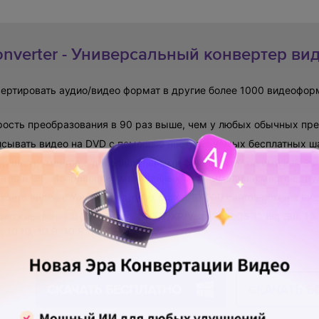
nverter - Универсальный конвертер ви
ертировать аудио/видео формат в другие более 1000 видеоформ
ость преобразования в 90 раз выше, чем у любых обычных пре
исывать видео на DVD с помощью настраиваемых бесплатных ш
р инструментов с дополнительными функциями, такими как Зап
атель GIF, Исправление метаданных мультимедиа и многое дру
узите видео с YouTube и других более 10 000 сайтов обмена вид
ерживаемые ОС: Windows 10/8/7/XP/Vista, macOS 11 Big Sur, 10.15 (
, 10.10, 10.9, 10.8, 10.7.
СКАЧАТЬ БЕСПЛАТНО
СКАЧАТЬ Б