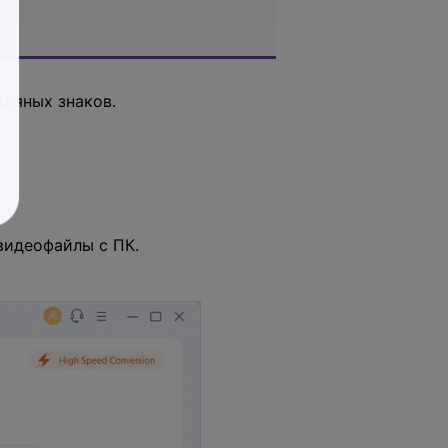
дяных знаков.
видеофайлы с ПК.