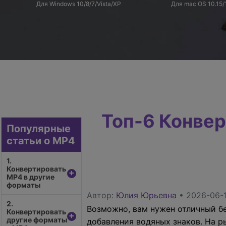
Воспроиз
Для Windows 10/8/7/Vista/XP
Для mac OS 10.15/1
видео/ау
Топ-6 Конвер
Популярные
статьи о MP4
1.
Конвертировать
+
MP4 в другие
форматы
Автор:
Юлия Юрьевна
• 2026-06-1
2.
Возможно, вам нужен отличный б
Конвертировать
+
другие форматы
добавления водяных знаков. На 