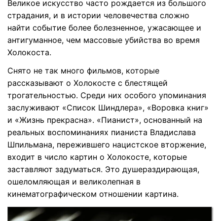
Великое искусство часто рождается из большого
search
Пользователи Фильмов
Технические
страдания, и в истории человечества сложно
Полный список поддерживаемых форматов,
Характеристики
устройств и графических процессоров.
найти событие более болезненное, ужасающее и
НАЙДИТЕ БОЛЬШЕ РЕШЕНИЙ
антигуманное, чем массовые убийства во время
Что Нового
Последние новости и обновления UniConverter.
Холокоста.
Снято не так много фильмов, которые
рассказывают о Холокосте с блестящей
трогательностью. Среди них особого упоминания
заслуживают «Список Шиндлера», «Воровка книг»
и «Жизнь прекрасна». «Пианист», основанный на
реальных воспоминаниях пианиста Владислава
Шпильмана, пережившего нацистское вторжение,
входит в число картин о Холокосте, которые
заставляют задуматься. Это душераздирающая,
ошеломляющая и великолепная в
кинематографическом отношении картина.