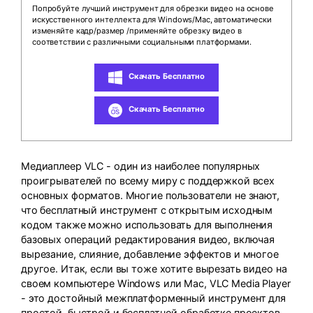
search
Попробуйте лучший инструмент для обрезки видео на основе
Пользователи Фильмов
Технические
искусственного интеллекта для Windows/Mac, автоматически
Полный список поддерживаемых форматов,
Характеристики
изменяйте кадр/размер /применяйте обрезку видео в
устройств и графических процессоров.
соответствии с различными социальными платформами.
НАЙДИТЕ БОЛЬШЕ РЕШЕНИЙ
Что Нового
Последние новости и обновления UniConverter.
Скачать Бесплатно
Скачать Бесплатно
Медиаплеер VLC - один из наиболее популярных
проигрывателей по всему миру с поддержкой всех
основных форматов. Многие пользователи не знают,
что бесплатный инструмент с открытым исходным
кодом также можно использовать для выполнения
базовых операций редактирования видео, включая
вырезание, слияние, добавление эффектов и многое
другое. Итак, если вы тоже хотите вырезать видео на
своем компьютере Windows или Mac, VLC Media Player
- это достойный межплатформенный инструмент для
простой, быстрой и бесплатной обработке проектов.